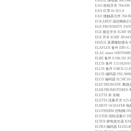
EAGLE 继电器 30E1940
EAO 按钮开关 704.03
EAO 灯罩 01-951-9
EAO 接触器元件 704.901
ECKARDT 温控阀执行器 SR
EGE PROXIMITY SWIT
EGE 接近开关 IGMF 005
EGE 开关 IGMF 30144 
EISELE 直通螺纹接头 628
ELAFLEX 备件 ERV-G 2
ELAU motor SH070/60030
ELBE 备件 0.106.101 JO
ELCIS 备件 115/1024/S/
ELCIS 备件 I/38C8-12-8
ELCIS 编码器 I/92-36000
ELCO 编码器 EC50C1
ELECTROMATIC 断路器
ELEKTROMOTOREN 电
ELETTA 表 实物
ELETTA 流量开关 S25-P
ELMOT+SCHAFER 电机
ELOTHERM 控制阀 DN2
ELSTER 涡轮流量计 DE40
ELTEX 静电发生器 KN
ELTRA 编码器 EL63G40