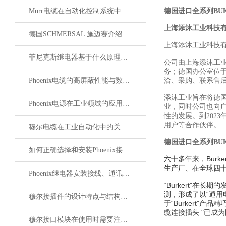
Murr电缆在自动化控制系统中的应用
德国进口全系列BU
上海添沐工业科技
德国SCHMERSAL 施迈赛介绍
上海添沐工业科技
菲尼克斯继电器基于什么原理工作？
公司由上海添沐工
务；德国办公室位
Phoenix电缆的高屏蔽性能与数据传输优势
洽、采购、联系售
添沐工业旨在将德
Phoenix电源在工业领域的应用与优势
业，同时公司也向
性的发展。到202
用户等合作伙伴。
穆尔电缆在工业自动化中的关键角色
德国进口全系列BU
如何正确选择和安装Phoenix接插件以确保其性能？
六十多年来，Bur
生产厂、在全球四
Phoenix继电器安装接线、通讯集成与故障诊断指南
“
Burkert"在
测，形成了以“通用电
穆尔接插件的设计特点与结构优化
于“Burkert"产
缆连接插头 "已成
穆尔接口模块在使用时需要注意哪些问题？