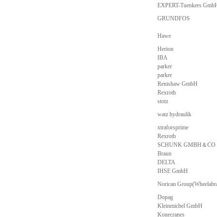
EXPERT-Tuenkers Gmb
GRUNDFOS
Hawe
Herion
IBA
parker
parker
Renishaw GmbH
Rexroth
stotz
watz hydraulik
xtraforsprime
Rexroth
SCHUNK GMBH＆CO
Braun
DELTA
IHSE GmbH
Norican Group(Wheelabra
Dopag
Kleinmichel GmbH
Konecranes