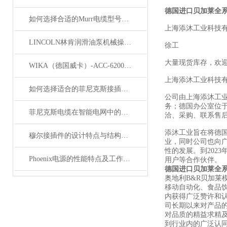
德国进口贝加莱全
如何选择合适的Murr电缆型号和规格？
上海添沐工业科技
LINCOLN林肯润滑油泵机械操作原理
徐工
大量现货库存，欢
WIKA（德国威卡）-ACC-6200系列压力变送器简介
上海添沐工业科技
如何选择适合的菲尼克斯接插件？
公司由上海添沐工
务；德国办公室位
菲尼克斯电缆在智能电网中的应用
洽、采购、联系售
添沐工业旨在将德
穆尔接插件的设计特点与结构优化
业，同时公司也向
性的发展。到202
Phoenix电源的性能特点及工作温度分析
用户等合作伙伴。
德国进口贝加莱全
奥地利B&R贝加
移动自动化、食品
内获得广泛赞许和认
司长期以来对产品的
对品质的精益求精及
到行业内的广泛认