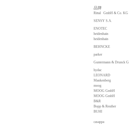
品牌
描
Rittal GmbH & Co. KG
SENSY S.A.
ENOTEC
heidenhain
heidenhain
BEHNCKE
parker
Guntermann & Drunck 
hydac
LEONARD
Mankenberg
moog
MOOG GmbH
MOOG GmbH
B&R
Bopp & Reuther
BUHI
casappa