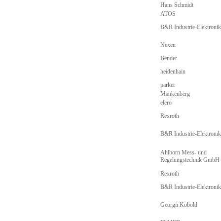
Hans Schmidt
ATOS
B&R Industrie-Elektron
Nexen
Bender
heidenhain
parker
Mankenberg
elero
Rexroth
B&R Industrie-Elektron
Ahlborn Mess- und
Regelungstechnik GmbH
Rexroth
B&R Industrie-Elektron
Georgii Kobold