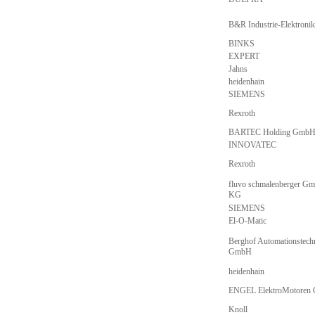
B&R Industrie-Elektron
BINKS
EXPERT
Jahns
heidenhain
SIEMENS
Rexroth
BARTEC Holding Gmb
INNOVATEC
Rexroth
fluvo schmalenberger G
KG
SIEMENS
El-O-Matic
Berghof Automationstech
GmbH
heidenhain
ENGEL ElektroMotoren
Knoll