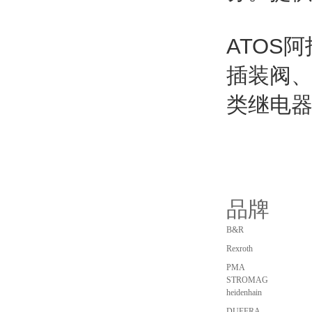
ATOS
插装阀
类继电
品牌
B&R
Rexroth
PMA
STROMAG
heidenhain
DUEFRA