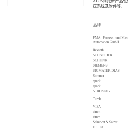
ATOS阿托斯产
压系统及附件等。
品牌
PMA Prozess- und Masc
Automation GmbH
Rexroth
SCHNEIDER
SCHUNK
SIEMENS
SIGMATEK DIAS
Sommer
speck
speck
STROMAG
Turck
VIPA
zimm
zimm
Schubert & Salzer
DELTA