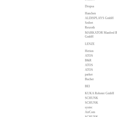
Dropsa
Hanchen
ALDISPLAYS GmbH
Seifert
Rexroth
MARKATOR Manfred Bo
GmbH
LENZE
Herion
ATOS
B&R
ATOS
ATOS
parker
Bucher
BEI
KUKA Roboter GmbH
SCHUNK
SCHUNK
systec
AirCom
SCHUNK