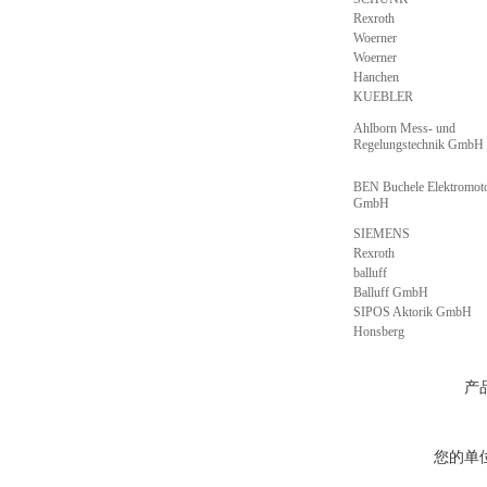
Rexroth
Woerner
Woerner
Hanchen
KUEBLER
Ahlborn Mess- und
Regelungstechnik GmbH
BEN Buchele Elektromot
GmbH
SIEMENS
Rexroth
balluff
Balluff GmbH
SIPOS Aktorik GmbH
Honsberg
产
您的单