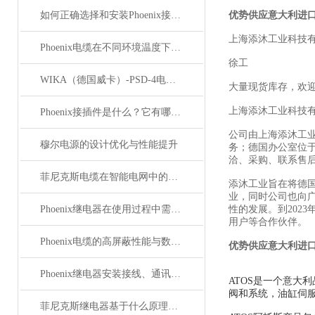
如何正确选择和安装Phoenix接插件以确保其性能？
优势供应意大利进口
上海添沐工业科技
Phoenix电缆在不同环境温度下的性能表现如何？
徐工
WIKA（德国威卡）-PSD-4电子压力开关
大量现货库存，欢
上海添沐工业科技
Phoenix接插件是什么？它有哪些应用？
公司由上海添沐工
穆尔电源的设计优化与性能提升
务；德国办公室位
洽、采购、联系售
菲尼克斯电缆在智能电网中的应用
添沐工业旨在将德
业，同时公司也向
Phoenix继电器在使用过程中需要注意哪些事项？
性的发展。到202
用户等合作伙伴。
Phoenix电缆的高屏蔽性能与数据传输优势
优势供应意大利进口
Phoenix继电器安装接线、通讯集成与故障诊断指南
ATOS是一个意大
阀和系统，油缸伺服
菲尼克斯继电器基于什么原理工作？