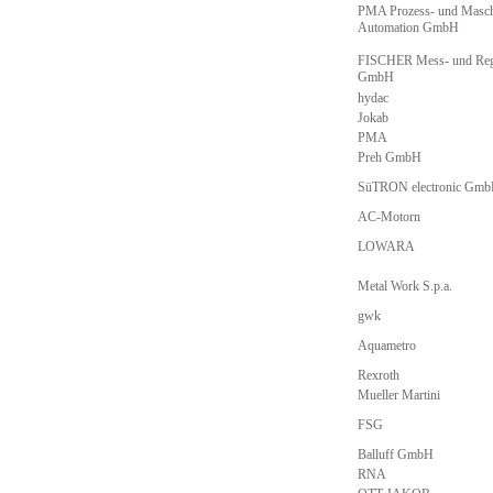
PMA Prozess- und Masch
Automation GmbH
FISCHER Mess- und Reg
GmbH
hydac
Jokab
PMA
Preh GmbH
SüTRON electronic Gm
AC-Motorn
LOWARA
Metal Work S.p.a.
gwk
Aquametro
Rexroth
Mueller Martini
FSG
Balluff GmbH
RNA