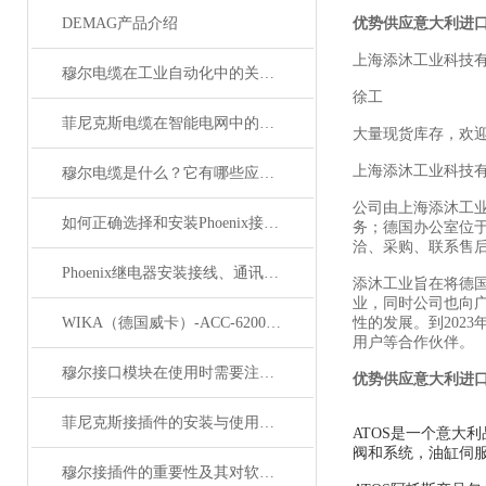
DEMAG产品介绍
优势供应意大利进口
上海添沐工业科技
穆尔电缆在工业自动化中的关键角色
徐工
菲尼克斯电缆在智能电网中的应用
大量现货库存，欢
上海添沐工业科技
穆尔电缆是什么？它有哪些应用领域？
公司由上海添沐工
如何正确选择和安装Phoenix接插件以确保其性能？
务；德国办公室位
洽、采购、联系售
Phoenix继电器安装接线、通讯集成与故障诊断指南
添沐工业旨在将德
业，同时公司也向
WIKA（德国威卡）-ACC-6200系列压力变送器简介
性的发展。到202
用户等合作伙伴。
穆尔接口模块在使用时需要注意哪些问题？
优势供应意大利进口
菲尼克斯接插件的安装与使用技巧
ATOS是一个意大
阀和系统，油缸伺服
穆尔接插件的重要性及其对软件开发的影响