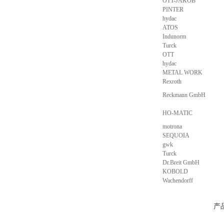
OTT-JAKOB
PINTER
hydac
ATOS
Indunorm
Turck
OTT
hydac
METAL WORK
Rexroth
Reckmann GmbH
HO-MATIC
motrona
SEQUOIA
gwk
Turck
Dr.Breit GmbH
KOBOLD
Wachendorff
产