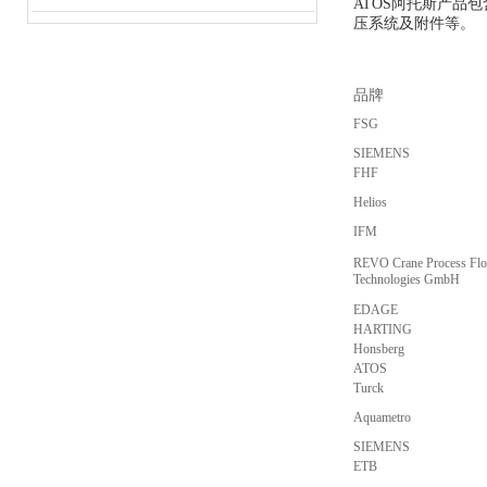
ATOS阿托斯产
压系统及附件等。
品牌
FSG
SIEMENS
FHF
Helios
IFM
REVO Crane Process Fl
Technologies GmbH
EDAGE
HARTING
Honsberg
ATOS
Turck
Aquametro
SIEMENS
ETB