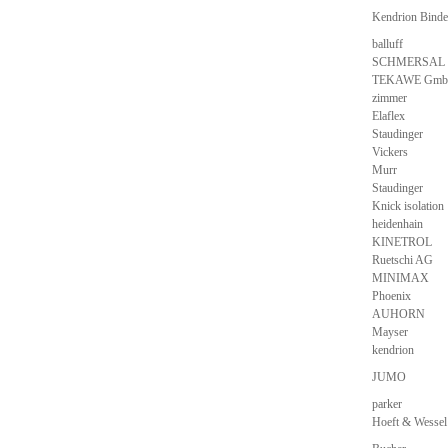
Kendrion Bind
balluff
SCHMERSAL
TEKAWE Gm
zimmer
Elaflex
Staudinger
Vickers
Murr
Staudinger
Knick isolation
heidenhain
KINETROL
Ruetschi AG
MINIMAX
Phoenix
AUHORN
Mayser
kendrion
JUMO
parker
Hoeft & Wesse