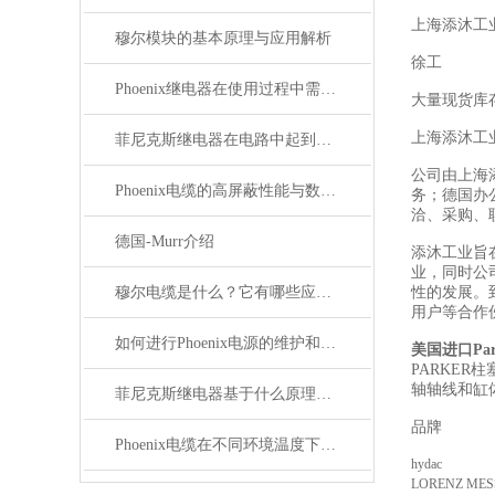
上海添沐工
穆尔模块的基本原理与应用解析
徐工
Phoenix继电器在使用过程中需要注意哪些事项？
大量现货库
上海添沐工
菲尼克斯继电器在电路中起到什么作用？
公司由上海
Phoenix电缆的高屏蔽性能与数据传输优势
务；德国办
洽、采购、
德国-Murr介绍
添沐工业旨
业，同时公
穆尔电缆是什么？它有哪些应用领域？
性的发展。
用户等合作
如何进行Phoenix电源的维护和保养？
美国进口Pa
PARKE
轴轴线和缸
菲尼克斯继电器基于什么原理工作？
品牌
Phoenix电缆在不同环境温度下的性能表现如何？
hydac
LORENZ MES