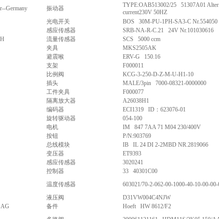
TYPE:OAB513002/25 51307A01 Altern
er--Germany
振动器
current230V 50HZ
光电开关
BOS 30M-PU-1PH-SA3-C Nr.554050
感应传感器
SRB-NA-R-C.21 24V Nr.101030616
bH
流量传感器
SCS 5000 ccm
夹具
MKS2505AK
避震喉
ERV-G 150.16
支架
F000011
比例阀
KCG-3-250-D-Z-M-U-H1-10
插头
MALE/3pin 7000-08321-0000000
工件夹具
F000077
隔离放大器
A26038H1
编码器
ECI1319 ID：623076-01
旋转驱动器
054-100
电机
IM 847 7AA 71 M04 230/400V
按钮
P/N:903769
总线模块
IB IL 24 DI 2-2MBD NR.2819066
变压器
ET9393
感应传感器
3020241
控制器
33 40301C00
温度传感器
603021/70-2-062-00-1000-40-10-00-00-
液压阀
D31VW004C4NJW
l AG
备件
Hoeft HW 8612/F2