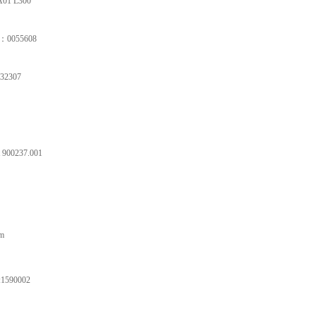
01 L300
r：0055608
32307
 900237.001
m
1590002