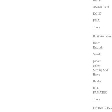
Bucher
ASA-RT s.r.l.
DOLD
PMA
Turck
R+W Antriebse
Hawe
Rexroth
Stoerk
parker
parker
Sterling SAT
Hawe
Buhler
H+L
FAMATEC
Turck
FRONIUS Deut