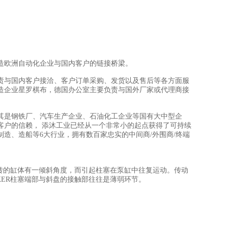
造欧洲自动化企业与国内客户的链接桥梁。
责与国内客户接洽、客户订单采购、发货以及售后等各方面服
造企业星罗棋布，德国办公室主要负责与国外厂家或代理商接
其是钢铁厂、汽车生产企业、石油化工企业等国有大中型企
客户的信赖， 添沐工业已经从一个非常小的起点获得了可持续
制造、造船等6大行业，拥有数百家忠实的中间商/外围商/终端
回转的缸体有一倾斜角度，而引起柱塞在泵缸中往复运动。传动
KER柱塞端部与斜盘的接触部往往是薄弱环节。