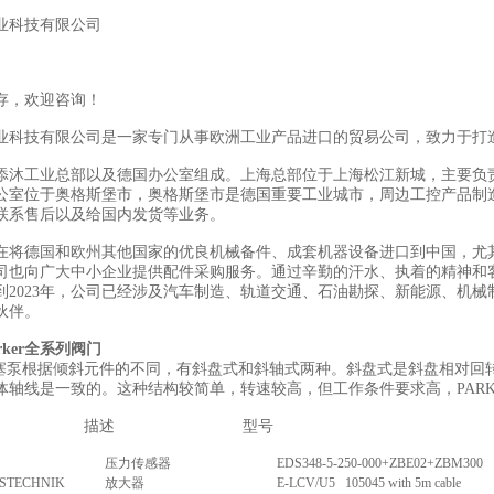
业科技有限公司
存，欢迎咨询！
业科技有限公司是一家专门从事欧洲工业产品进口的贸易公司，致力于打
添沐工业总部以及德国办公室组成。上海总部位于上海松江新城，主要负
公室位于奥格斯堡市，奥格斯堡市是德国重要工业城市，周边工控产品制
联系售后以及给国内发货等业务。
在将德国和欧州其他国家的优良机械备件、成套机器设备进口到中国，尤
司也向广大中小企业提供配件采购服务。通过辛勤的汗水、执着的精神和
到2023年，公司已经涉及汽车制造、轨道交通、石油勘探、新能源、机械
伙伴。
rker全系列阀门
R柱塞泵根据倾斜元件的不同，有斜盘式和斜轴式两种。斜盘式是斜盘相对
体轴线是一致的。这种结构较简单，转速较高，但工作条件要求高，PAR
描述
型号
压力传感器
EDS348-5-250-000+ZBE02+ZBM300
STECHNIK
放大器
E-LCV/U5 105045 with 5m cable