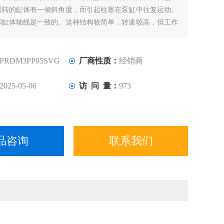
回转的缸体有一倾斜角度，而引起柱塞在泵缸中往复运动。
和缸体轴线是一致的。这种结构较简单，转速较高，但工作
PARKER柱塞端部与斜盘的接触部往往是薄弱环节。
PRDM3PP05SVG
厂商性质：
经销商
2025-05-06
访 问 量：
973
品咨询
联系我们