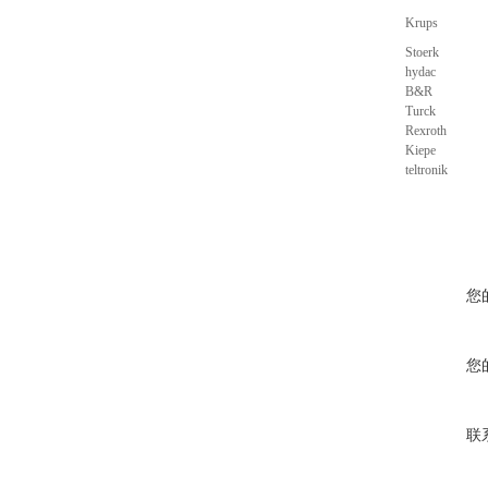
Krups
Stoerk
hydac
B&R
Turck
Rexroth
Kiepe
teltronik
您
您
联