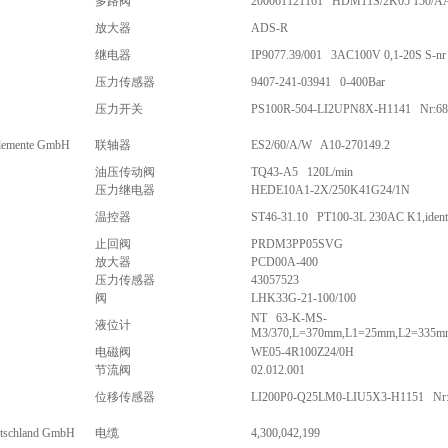
多路阀
200061121161 HDM11S/2K05 150/AA
放大器
ADS-R
继电器
IP9077.39/001 3AC100V 0,1-20S S-n
压力传感器
9407-241-03941 0-400Bar
压力开关
PS100R-504-LI2UPN8X-H1141 Nr:68
lemente GmbH
联轴器
ES2/60/A/W A10-270149.2
油压传动阀
TQ43-A5 120L/min
压力继电器
HEDE10A1-2X/250K41G24/1N
温控器
ST46-31.10 PT100-3L 230AC K1,ident
止回阀
PRDM3PP05SVG
放大器
PCD00A-400
压力传感器
43057523
阀
LHK33G-21-100/100
NT 63-K-MS-
液位计
M3/370,L=370mm,L1=25mm,L2=335m
电磁阀
WE05-4R100Z24/0H
节流阀
02.012.001
位移传感器
LI200P0-Q25LM0-LIU5X3-H1151 Nr:
schland GmbH
电缆
4,300,042,199