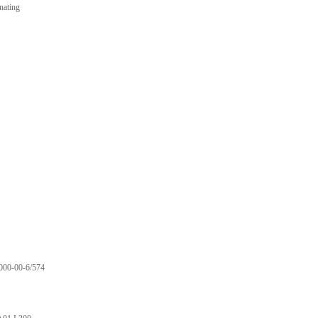
ating
000-00-6/574