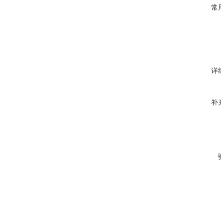
常
详
补