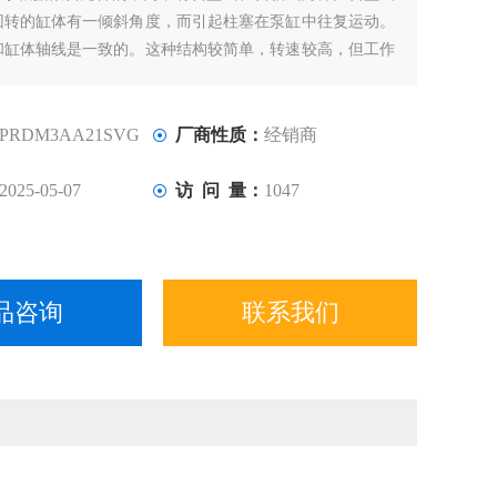
回转的缸体有一倾斜角度，而引起柱塞在泵缸中往复运动。
和缸体轴线是一致的。这种结构较简单，转速较高，但工作
PARKER柱塞端部与斜盘的接触部往往是薄弱环节。
PRDM3AA21SVG
厂商性质：
经销商
2025-05-07
访 问 量：
1047
品咨询
联系我们