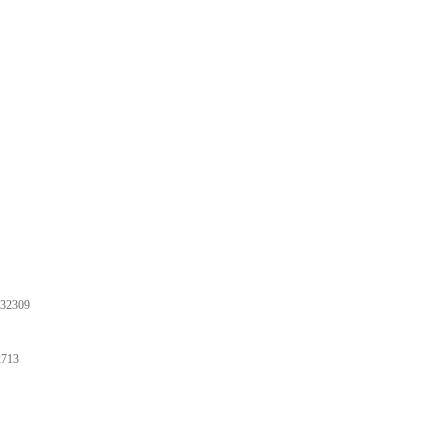
32309
713