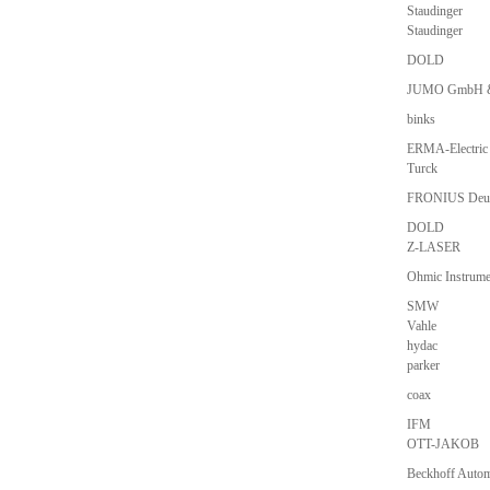
Staudinger
Staudinger
DOLD
JUMO GmbH &
binks
ERMA-Electri
Turck
FRONIUS Deut
DOLD
Z-LASER
Ohmic Instrume
SMW
Vahle
hydac
parker
coax
IFM
OTT-JAKOB
Beckhoff Auto