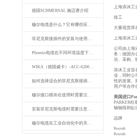
上海添沐工
德国SCHMERSAL 施迈赛介绍
徐工
穆尔电缆是什么？它有哪些应用领域？
大量现货库
上海添沐工
菲尼克斯接插件的安装与使用技巧
公司由上海
Phoenix电缆在不同环境温度下的性能表现如何？
务；德国办
洽、采购、
WIKA（德国威卡）-ACC-6200系列压力变送器简介
添沐工业旨
业，同时公
如何选择适合的菲尼克斯接插件？
性的发展。
用户等合作
穆尔接口模块在使用时需要注意哪些问题？
美国进口Pa
PARKE
轴轴线和缸
安装菲尼克斯电缆时需要注意哪些事项？
品牌
穆尔电缆在工业自动化中的关键角色
Rexroth
Rexroth