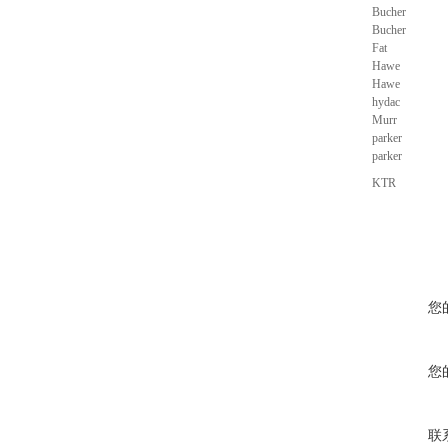
Bucher
Bucher
Fat
Hawe
Hawe
hydac
Murr
parker
parker
KTR
您
您
联