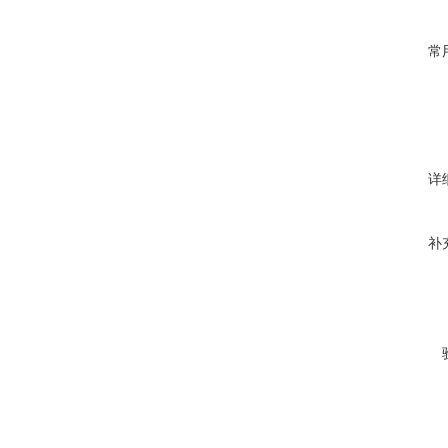
常
详
补