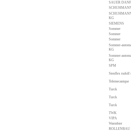
SAUER DAN
SCHUHMAN
SCHUHMANN
KG
SIEMENS
Sommer
Sommer
Sommer
Sommer-automa
KG
Sommer-automa
KG
SPM
Stenflex rudolf
Telemecanique
Turck
Turck
Turck
TWK
VIPA
Warmbier
ROLLENBAU