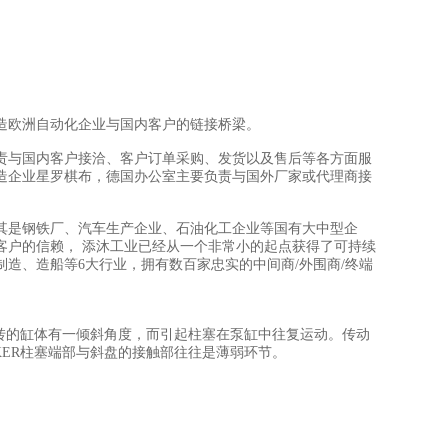
造欧洲自动化企业与国内客户的链接桥梁。
责与国内客户接洽、客户订单采购、发货以及售后等各方面服
造企业星罗棋布，德国办公室主要负责与国外厂家或代理商接
其是钢铁厂、汽车生产企业、石油化工企业等国有大中型企
客户的信赖， 添沐工业已经从一个非常小的起点获得了可持续
制造、造船等6大行业，拥有数百家忠实的中间商/外围商/终端
回转的缸体有一倾斜角度，而引起柱塞在泵缸中往复运动。传动
KER柱塞端部与斜盘的接触部往往是薄弱环节。