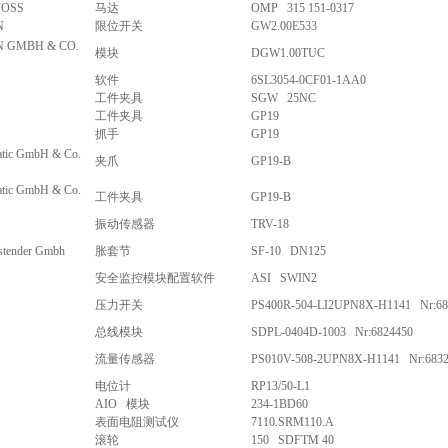
FOSS
马达
OMP 315 151-0317
N
限位开关
GW2.00E533
 GMBH & CO.
模块
DGW1.00TUC
软件
6SL3054-0CF01-1AA0
工件夹具
SGW 25NC
工件夹具
GP19
抓手
GP19
tic GmbH & Co.
夹爪
GP19-B
tic GmbH & Co.
工件夹具
GP19-B
振动传感器
TRV-18
 stender Gmbh
胀套节
SF-10 DN125
安全监控模块配置软件
ASI SWIN2
压力开关
PS400R-504-LI2UPN8X-H1141 Nr:68
总线模块
SDPL-0404D-1003 Nr:6824450
流量传感器
PS010V-508-2UPN8X-H1141 Nr:6832
电位计
RP13/50-L1
AIO 模块
234-1BD60
表面电阻测试仪
7110.SRM110.A
滚轮
150 SDFTM 40