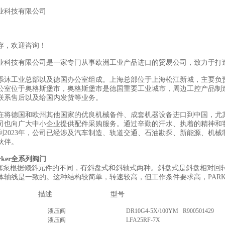
业科技有限公司
存，欢迎咨询！
业科技有限公司是一家专门从事欧洲工业产品进口的贸易公司，致力于打
添沐工业总部以及德国办公室组成。上海总部位于上海松江新城，主要负
公室位于奥格斯堡市，奥格斯堡市是德国重要工业城市，周边工控产品制
联系售后以及给国内发货等业务。
在将德国和欧州其他国家的优良机械备件、成套机器设备进口到中国，尤
司也向广大中小企业提供配件采购服务。通过辛勤的汗水、执着的精神和
到2023年，公司已经涉及汽车制造、轨道交通、石油勘探、新能源、机械
伙伴。
rker全系列阀门
R柱塞泵根据倾斜元件的不同，有斜盘式和斜轴式两种。斜盘式是斜盘相对
体轴线是一致的。这种结构较简单，转速较高，但工作条件要求高，PAR
描述
型号
液压阀
DR10G4-5X/100YM R900501429
液压阀
LFA25RF-7X