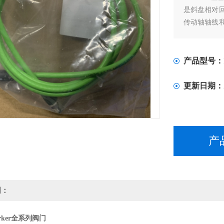
是斜盘相对
传动轴轴线
条件要求高，
产品型号：
更新日期：
产
明：
rker全系列阀门