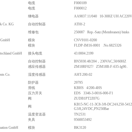
电缆
F000109
电缆
F000012
继电器
AA9837.11/040 10-30HZ UH AC220V 
 Co. KG
自动控制器
ATHf-2
维修包
250087 Rep.-Satz (Membranen) binks
c GmbH
模块
CNV9101-0200
模块
FLDP-IM16-0001 .No.6825326
schland GmbH
接头电缆
43.0004.2199
自动控制器
BN5930.48/204，230VAC,50/60HZ
感应传感器
ZM18RF027/ Z5M18B-F-635-lg90..
nts Co.
湿度传感器
AHT-200-02
防护器
29795
滑线
KBHS 4/200-4HS
压力开关
EDS 3346-3-0016-000-F1
阀
ZUDB1PT2Z07G
KB15-NC-11-3C8-3/8-DC24A250-5412
阀
G3/8,24VDC,PN250Bar
温度变送器
TN2531
夹具
9560053492
mation GmbH
模块
BK3120