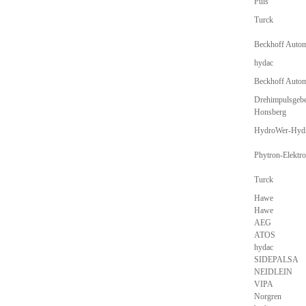
Puls
Turck
Beckhoff Auto
hydac
Beckhoff Auto
Drehimpulsgeb
Honsberg
HydroWer-Hyd
Phytron-Elekt
Turck
Hawe
Hawe
AEG
ATOS
hydac
SIDEPALSA
NEIDLEIN
VIPA
Norgren