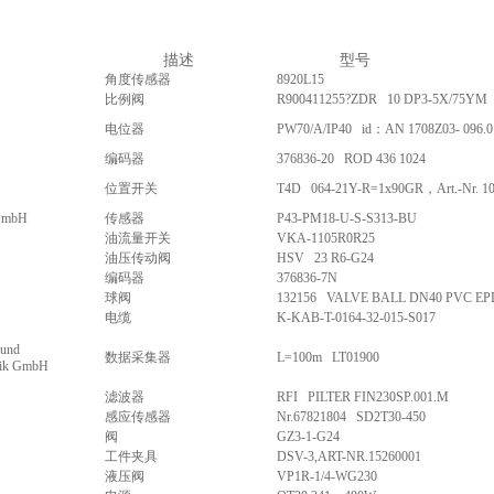
描述
型号
角度传感器
8920L15
比例阀
R900411255?ZDR 10 DP3-5X/75YM
电位器
PW70/A/IP40 id：AN 1708Z03- 096.0
编码器
376836-20 ROD 436 1024
位置开关
T4D 064-21Y-R=1x90GR，Art.-Nr. 10
 GmbH
传感器
P43-PM18-U-S-S313-BU
油流量开关
VKA-1105R0R25
油压传动阀
HSV 23 R6-G24
编码器
376836-7N
球阀
132156 VALVE BALL DN40 PVC E
电缆
K-KAB-T-0164-32-015-S017
 und
数据采集器
L=100m LT01900
nik GmbH
滤波器
RFI PILTER FIN230SP.001.M
感应传感器
Nr.67821804 SD2T30-450
阀
GZ3-1-G24
工件夹具
DSV-3,ART-NR.15260001
液压阀
VP1R-1/4-WG230