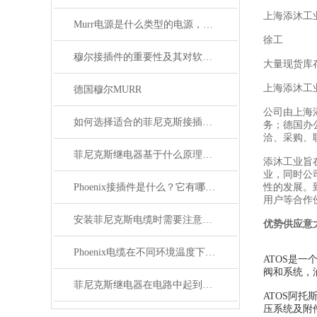
上海添沐工
Murr电源是什么类型的电源，主要用于哪些领域？
徐工
穆尔接插件的重要性及其对软件开发的影响
大量现货库
上海添沐工
德国穆尔MURR
公司由上海
如何选择适合的菲尼克斯接插件？
务；德国办
洽、采购、
菲尼克斯继电器基于什么原理工作？
添沐工业旨
业，同时公
Phoenix接插件是什么？它有哪些应用？
性的发展。
用户等合作
安装菲尼克斯电缆时需要注意哪些事项？
优势供应意
Phoenix电缆在不同环境温度下的性能表现如何？
ATOS是
阀和系统，
菲尼克斯继电器在电路中起到什么作用？
ATOS阿
压系统及附