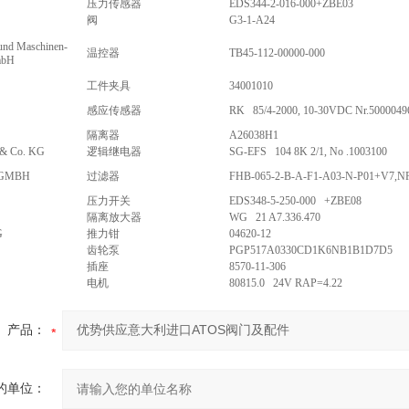
压力传感器
EDS344-2-016-000+ZBE03
阀
G3-1-A24
und Maschinen-
温控器
TB45-112-00000-000
mbH
工件夹具
34001010
感应传感器
RK 85/4-2000, 10-30VDC Nr.5000049
隔离器
A26038H1
& Co. KG
逻辑继电器
SG-EFS 104 8K 2/1, No .1003100
 GMBH
过滤器
FHB-065-2-B-A-F1-A03-N-P01+V7,N
压力开关
EDS348-5-250-000 +ZBE08
隔离放大器
WG 21 A7.336.470
G
推力钳
04620-12
齿轮泵
PGP517A0330CD1K6NB1B1D7D5
插座
8570-11-306
电机
80815.0 24V RAP=4.22
产品：
的单位：