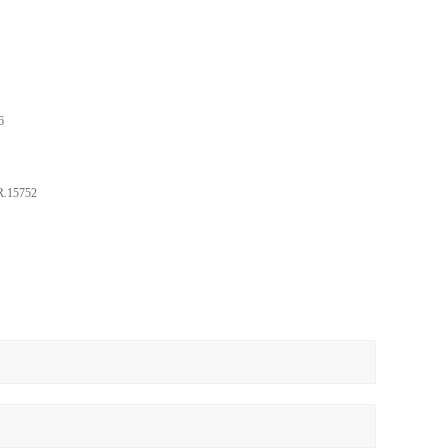
6
R.15752