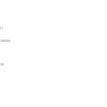
13
1089504
PDM