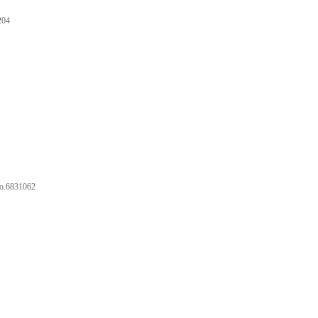
204
.6831062