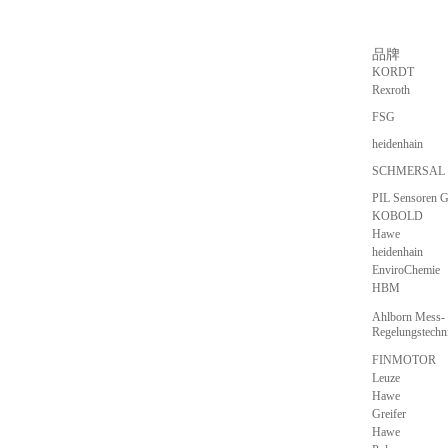
品牌
KORDT
Rexroth
FSG
heidenhain
SCHMERSAL
PIL Sensoren
KOBOLD
Hawe
heidenhain
EnviroChemie
HBM
Ahlborn Mess-
Regelungstech
FINMOTOR
Leuze
Hawe
Greifer
Hawe