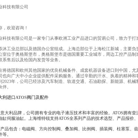
业科技有限公司
存，欢迎咨询！
业科技有限公司是一家专门从事欧洲工业产品进口的贸易公司，致力于打
添沐工业总部以及德国办公室组成。上海总部位于上海松江新城，主要负
公室位于奥格斯堡市，奥格斯堡市是德国重要工业城市，周边工控产品制
联系售后以及给国内发货等业务。
在将德国和欧州其他国家的优良机械备件、成套机器设备进口到中国，尤
司也向广大中小企业提供配件采购服务。通过辛勤的汗水、执着的精神和
到2023年，公司已经涉及汽车制造、轨道交通、石油勘探、新能源、机械
伙伴。
大利进口ATOS阀门及配件
一个意大利品牌，公司拥有专业的电子液压技术和丰富的经验。ATOS拥有
油缸伺服油缸。上海维特锐支持ATOS全系列产品的技术选型、产品报价
托斯产品包含：电磁阀、方向控制阀、叠加阀、比例阀、插装阀、柱塞泵、
件等。