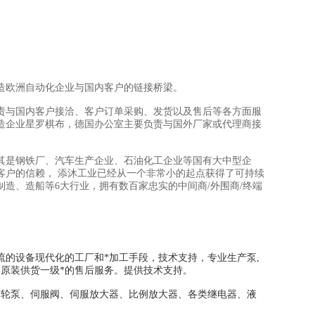
造欧洲自动化企业与国内客户的链接桥梁。
责与国内客户接洽、客户订单采购、发货以及售后等各方面服
造企业星罗棋布，德国办公室主要负责与国外厂家或代理商接
其是钢铁厂、汽车生产企业、石油化工企业等国有大中型企
客户的信赖， 添沐工业已经从一个非常小的起点获得了可持续
制造、造船等6大行业，拥有数百家忠实的中间商/外围商/终端
壹流的设备现代化的工厂和*加工手段，技术支持，专业生产泵,
、原装供货一级*的售后服务。提供技术支持。
齿轮泵、伺服阀、伺服放大器、比例放大器、各类继电器、液