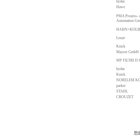
hydac
Hawe
PMA Prozess- 
Automation G
HAHN+KOLB
Leuze
Knick
Mayser GmbH 
MP FILTRI D
hydac
Knick
NORELEM K
parker
STAHL
CROUZET
您