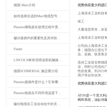
德国-Murr介绍
优势供应意大利进口
上海添沐工业科技
如何选择合适的Murr电缆型号和规格？
徐工
Phoenix继电器在使用过程中需要注意哪些事项？
大量现货库存，欢
上海添沐工业科技
穆尔接插件的重要性及其对软件开发的影响
公司由上海添沐工
Finder
务；德国办公室位
洽、采购、联系售
LINCOLN林肯润滑油泵机械操作原理
添沐工业旨在将德
业，同时公司也向
德国SCHMERSAL 施迈赛介绍
性的发展。到202
用户等合作伙伴。
Phoenix接插件是什么？它有哪些应用？
优势供应意大利进口
Phoenix电缆在不同环境温度下的性能表现如何？
ATOS是一个意大
阀和系统，油缸伺服
穆尔电缆在工业自动化中的关键角色