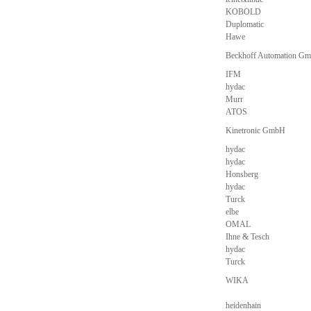
KOBOLD
Duplomatic
Hawe
Beckhoff Automation G
IFM
hydac
Murr
ATOS
Kinetronic GmbH
hydac
hydac
Honsberg
hydac
Turck
elbe
OMAL
Ihne & Tesch
hydac
Turck
WIKA
heidenhain