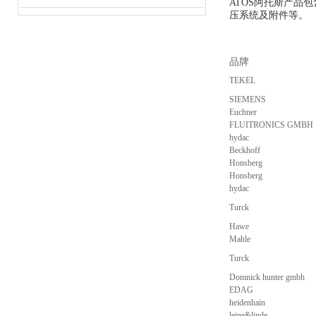
ATOS阿托斯产
压系统及附件等。
品牌
TEKEL
SIEMENS
Euchner
FLUITRONICS GMBH
hydac
Beckhoff
Honsberg
Honsberg
hydac
Turck
Hawe
Mahle
Turck
Domnick hunter gmbh
EDAG
heidenhain
leine&linde