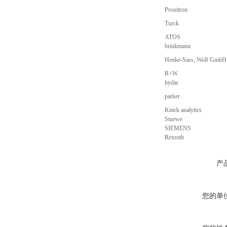
Proxitron
Turck
ATOS
brinkmann
Henke-Sass, Wolf GmbH
R+W
hydac
parker
Knick analytics
Stuewe
SIEMENS
Rexroth
产
您的单