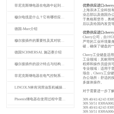
菲尼克斯继电器在电路中起到什么作用？
优势供应进口cher
上海添沐工业科技
业总部以及德国办
穆尔电缆是什么？它有哪些应用领域？
于奥格斯堡市，奥
后以及给国内发货
德国-Murr介绍
优势供应进口cher
Cherry公司，
穆尔接插件的重要性及其对软件开发的影响
严苛的工业环境量身打
破，确保了键盘的*
德国SCHMERSAL 施迈赛介绍
Cherry工业键
工业领域：其耐用
穆尔接插件的设计特点与结构优化
程师和操作员提供
专业领域：适用于
场合，Cherry工
菲尼克斯继电器在电气控制系统中的应用
办公场所：舒适的
多媒体操作。
LINCOLN林肯润滑油泵机械操作原理
对于需要进一步了
Phoenix继电器在使用过程中需要注意哪些事项？
309.40/41/42/43 83
309.50/51 8309A00
309.40/41/42/43 83
309.50/51 8309A00