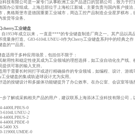
业科技有限公司是一家专门从事欧洲工业产品进口的贸易公司，致力于打
德国办公室组成。上海总部位于上海松江新城，主要负责与国内客户接洽
市，奥格斯堡市是德国重要工业城市，周边工控产品制造企业星罗棋布，
内发货等业务。
cherry工业键盘
公司，自1953年成立以来，一直是****的专业键盘制造厂商之一。其产
境量身打造。G83-6104LUNEU-0作为Cherry工业键盘系列中的
键盘的**品质。
工业键盘适用于多种应用场景，包括但不限于：
其耐用性和稳定性使其成为工业领域的理想选择，如工业自动化生产线、
员提供可靠的输入支持。
适用于需要长时间打字或进行精确操作的专业领域，如编程、设计、游戏
rry工业键盘的集成轨迹球设计尤为实用。
舒适的按键设计和多媒体功能键提升了办公效率。在办公室、会议室等场
。
一步了解或采购相关产品的用户，建议联系上海添沐工业科技有限公司，
4-4400LPBUS-0
3-6104LUNEU-2
4-4400LPBUS-2
4-4400LPBDE-0
4-5400 XS
0-11900LUMDE-0