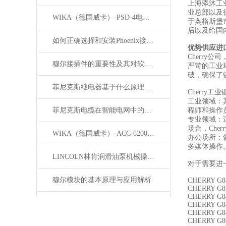
上海添沐工
业总部以及
WIKA（德国威卡）-PSD-4电子压力开关
于奥格斯堡
后以及给国
如何正确选择和安装Phoenix接插件以确保其性能？
优势供应进口
Cherry
穆尔接插件的重要性及其对软件开发的影响
严苛的工业环
破，确保了
菲尼克斯继电器基于什么原理工作？
Cherry
工业领域：
菲尼克斯电缆在智能电网中的应用
程师和操作
专业领域：
场合，Che
WIKA（德国威卡）-ACC-6200系列压力变送器简介
办公场所：
多媒体操作
LINCOLN林肯润滑油泵机械操作原理
对于需要进
穆尔模块的基本原理与应用解析
CHERRY G8
CHERRY G8
CHERRY G8
CHERRY G8
CHERRY G8
CHERRY G8