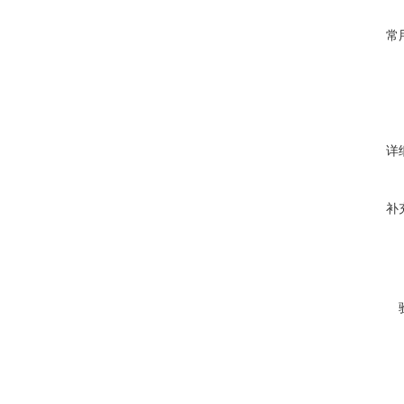
常
详
补