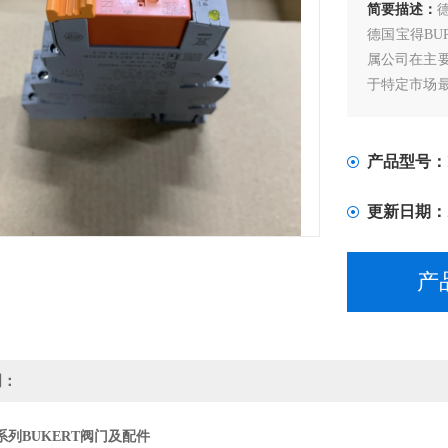
简要描述：
德国宝得BU
属公司在主
于特定市场
国家。
产品型号：
更新日期：
产
明：
列BUKERT阀门及配件