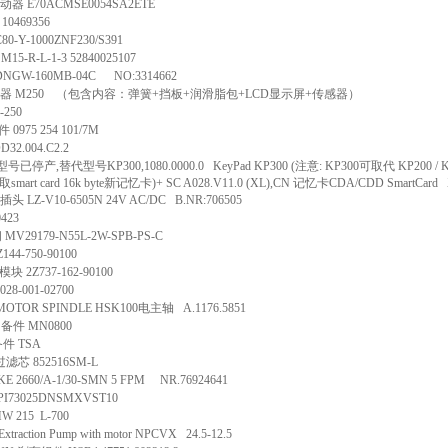
动器 E70ACMSE0054SA2ETE
10469356
0-Y-1000ZNF230/S391
15-R-L-1-3 52840025107
NGW-160MB-04C NO:3314662
加脂器 M250 （包含内容：弹簧+挡板+润滑脂包+LCD显示屏+传感器）
-250
0975 254 101/7M
32.004.C2.2
号已停产,替代型号KP300,1080.0000.0 KeyPad KP300 (注意: KP300可取代 KP200 / KP2
rt card 16k byte新记忆卡)+ SC A028.V11.0 (XL),CN 记忆卡CDA/CDD SmartCard
头 LZ-V10-6505N 24V AC/DC B.NR:706505
423
MV29179-N55L-2W-SPB-PS-C
44-750-90100
 2Z737-162-90100
28-001-02700
TOR SPINDLE HSK100电主轴 A.1176.5851
备件 MN0800
件 TSA
滤芯 852516SM-L
 2660/A-1/30-SMN 5 FPM NR.76924641
I73025DNSMXVST10
 215 L-700
raction Pump with motor NPCVX 24.5-12.5