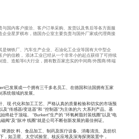
责与国内客户接洽、客户订单采购、发货以及售后等各方面服
造企业星罗棋布，德国办公室主要负责与国外厂家或代理商接
其是钢铁厂、汽车生产企业、石油化工企业等国有大中型企
客户的信赖， 添沐工业已经从一个非常小的起点获得了可持续
制造、造船等6大行业，拥有数百家忠实的中间商/外围商/终端
rkert已发展成一个拥有三千多名员工、在德国和法国拥有五家
制系统领域的发展
。
设计、现 代化和加工工艺、严格认真的质量检验和切实的市场预
以及“传感器/变送器"和 “控制器"为主体的六 大系列产品。基
领域始终处于顶端
。 “Burkert"生产的 “环氧树脂封装线圈"以及“电
摇臂式电磁阀"及“脉冲 线圈"就是公司不断创新发展的最佳例证。
处理、啤酒饮 料、食品加工、制药及医疗设备、消毒清洗、及纺织
下，如卫星、太空试验室、核反应堆及深海探测装置中，