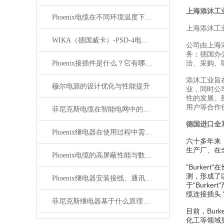
上海添沐工
Phoenix电缆在不同环境温度下的性能表现如何？
上海添沐工
WIKA（德国威卡）-PSD-4电子压力开关
公司由上海
务；德国办
Phoenix接插件是什么？它有哪些应用？
洽、采购、
添沐工业旨
穆尔电源的设计优化与性能提升
业，同时公
性的发展。
用户等合作
菲尼克斯电缆在智能电网中的应用
德国进口全系
Phoenix继电器在使用过程中需要注意哪些事项？
六十多年来，
生产厂、在
Phoenix电缆的高屏蔽性能与数据传输优势
“
Burke
测，形成了以
Phoenix继电器安装接线、通讯集成与故障诊断指南
于“Burk
缆连接插头 
菲尼克斯继电器基于什么原理工作？
目前，Bu
化工等领域