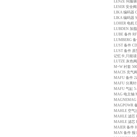
LENZE 伺服驱
LESER 安全阀 
LIKA 编码器 C8
LIKA 编码器 SM
LOHER 电机 D
LUBDEN 
LUBE 备件 RF
LUMBERG 备件 
LUST 备件 CDD
LUST 备件 原型
记忆卡,只能读取sma
LUTZE 灰色阀插
M+W 衬套 500
MACIS 充气阀 
MAFU 备件 2Z1
MAFU 分离针模块
MAFU 气缸 5-0
MAG 电主轴 MO
MAGNEMAG 
MAGPOWR 备
MAHLE 空气过
MAHLE 滤芯 KE
MAHLE 滤芯 P
MAIER 备件 HW
MAN 备件 报:Ext