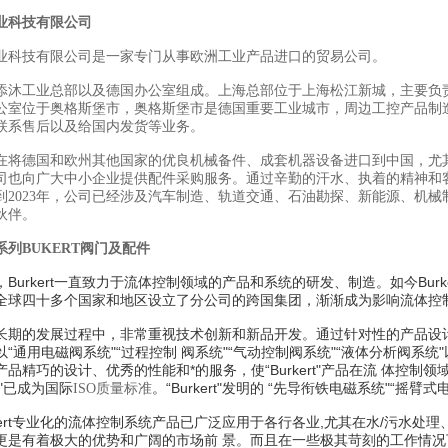
业科技有限公司
业科技有限公司是一家专门从事欧洲工业产品进口的贸易公司。
添沐工业总部以及德国办公室组成。上海总部位于上海松江新城，主要负
公室位于奥格斯堡市，奥格斯堡市是德国重要工业城市，周边工控产品制
联系售后以及给国内发货等业务。
在将德国和欧州其他国家的优良机械备件、成套机器设备进口到中国，尤
司也向广大中小企业提供配件采购服务。通过辛勤的汗水、执着的精神和
到2023年，公司已经涉及汽车制造、轨道交通、石油勘探、新能源、机械
伙伴。
列BUKERT阀门及配件
Burkert一直致力于流体控制领域的产品和系统的研发、制造。如今Bu
全球四十多个国家和地区设立了分公司的跨国集团，渐渐成为影响流体控
rt"在长期的发展过程中，非常重视技术创新和新品开发。通过针对性的产品
“通用电磁阀系统"“过程控制 阀系统"“气动控制阀系统"“液体分析阀系统"
ert"产品精巧的设计、优秀的性能和*的服务，使“Burkert"产品在流 体控制
"已成为国际
。“Burkert"发明的 “先导衔铁电磁系统"“
ISO质量标准
rkert专业化的流体控制系统产品已广泛应用于各行各业,尤其在水/污水
更是有着极大的优势和广阔的市场前 景。而且在一些
极其
苛刻的工作情况