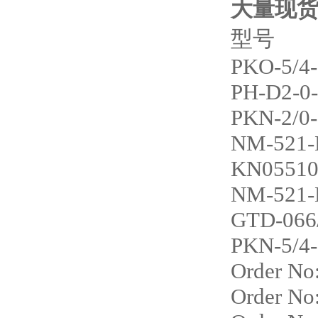
大量现
型号
PKO-5/4
PH-D2-0
PKN-2/0-
NM-521
KN0551
NM-521-
GTD-066
PKN-5/4
Order No
Order No