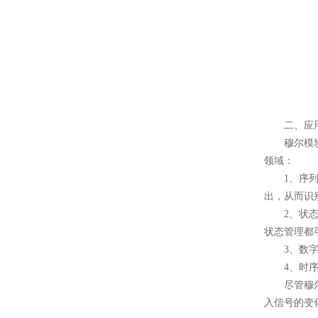
二、应用
穆尔模块在
领域：
1、序列检
出，从而识
2、状态控
状态管理都
3、数字计
4、时序电
尽管穆尔模
入信号的变