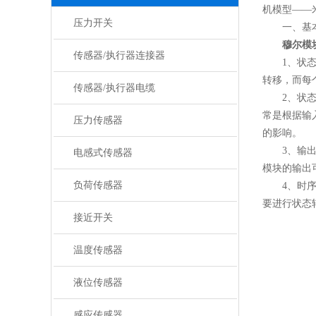
机模型——
压力开关
一、基本
穆尔模
传感器/执行器连接器
1、状态依
转移，而每
传感器/执行器电缆
2、状态转
常是根据输
压力传感器
的影响。
3、输出稳
电感式传感器
模块的输出
负荷传感器
4、时序特
要进行状态
接近开关
温度传感器
液位传感器
感应传感器