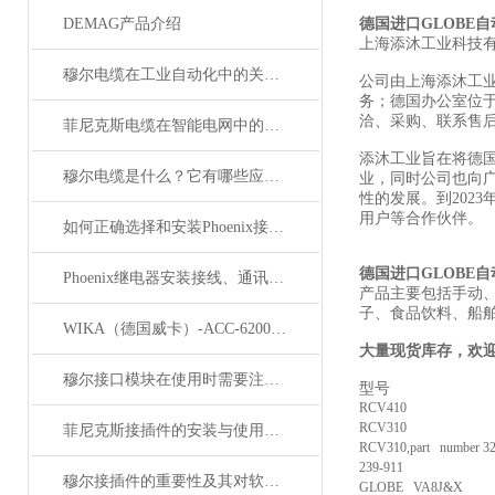
DEMAG产品介绍
德国进口GLOBE
上海添沐工业科技
穆尔电缆在工业自动化中的关键角色
公司由上海添沐工
务；德国办公室位
洽、采购、联系售
菲尼克斯电缆在智能电网中的应用
添沐工业旨在将德
穆尔电缆是什么？它有哪些应用领域？
业，同时公司也向
性的发展。到202
用户等合作伙伴。
如何正确选择和安装Phoenix接插件以确保其性能？
德国进口GLOBE
Phoenix继电器安装接线、通讯集成与故障诊断指南
产品主要包括手动
子、食品饮料、船
WIKA（德国威卡）-ACC-6200系列压力变送器简介
大量现货库存，欢
穆尔接口模块在使用时需要注意哪些问题？
型号
RCV410
RCV310
菲尼克斯接插件的安装与使用技巧
RCV310,part number 32
239-911
穆尔接插件的重要性及其对软件开发的影响
GLOBE VA8J&X