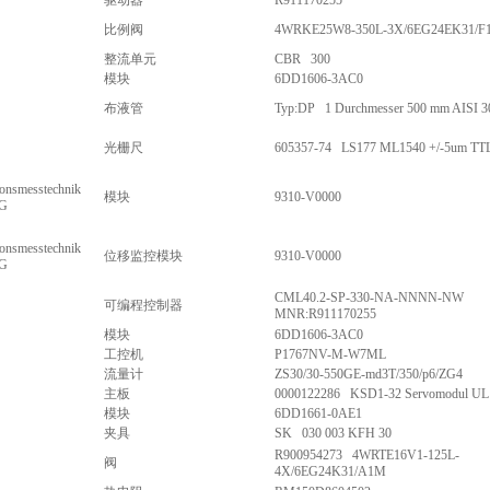
驱动器
R911170255
比例阀
4WRKE25W8-350L-3X/6EG24EK31/
整流单元
CBR 300
模块
6DD1606-3AC0
布液管
Typ:DP 1 Durchmesser 500 mm AISI 3
光栅尺
605357-74 LS177 ML1540 +/-5um TT
ionsmesstechnik
模块
9310-V0000
KG
ionsmesstechnik
位移监控模块
9310-V0000
KG
CML40.2-SP-330-NA-NNNN-NW
可编程控制器
MNR:R911170255
模块
6DD1606-3AC0
工控机
P1767NV-M-W7ML
流量计
ZS30/30-550GE-md3T/350/p6/ZG4
主板
0000122286 KSD1-32 Servomodul UL
模块
6DD1661-0AE1
夹具
SK 030 003 KFH 30
R900954273 4WRTE16V1-125L-
阀
4X/6EG24K31/A1M