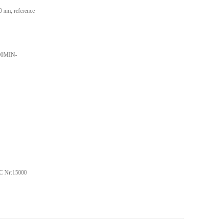
nm, reference
00MIN-
C Nr:15000