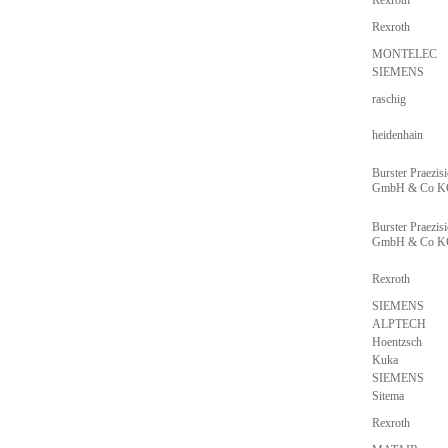
Rexroth
Rexroth
MONTELEC
SIEMENS
raschig
heidenhain
Burster Praezis
GmbH & Co 
Burster Praezis
GmbH & Co 
Rexroth
SIEMENS
ALPTECH
Hoentzsch
Kuka
SIEMENS
Sitema
Rexroth