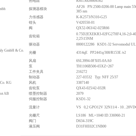
热电阻
RM150D8604502
AF26 PN:2500-0206-00 Lamp main 550 
gmbh
探测器模块
385 nm
力传感器
K-K2573/N310-G25
钳头
V420550-01
阀
QX52-063/42-025R66
0.75D2EXEKR3-02FG27HF4,16-2;0-4
齿轮箱
2;25\15NM
驱动器
0000122286 KSD1-32 Servomodul UL
auly GmbH & Co.
光栅
4314qE PP2441q/308/R153E /e2
风扇
6SL3994-0FX05-0AA0
泵
TH1106B500-65XZ+267
工件夹具
216272
制动器
227-03532 Typ: NFF 25/37
 Co. KG
风机
3387140
齿轮泵
QX43-025/42-032R
ot AB
喷墨控制器
2079
伺服控制器
KSD1-32
流量计
VS 0,2 GPO12V 32N11/4 - 10...28VD
光栅尺
LS186 ML=1040 ID.336960-21
阀门
D634-319C
液压阀
D31FHE02C1NB00