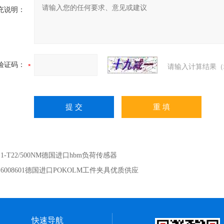
充说明：
验证码：
请输入计算结果（
：
1-T22/500NM德国进口hbm负荷传感器
：
6008601德国进口POKOLM工件夹具优质供应
快速导航