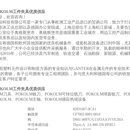
OKOLM工件夹具优质供应
存，欢迎咨询！
业科技有限公司是一家专门从事欧洲工业产品进口的贸易公司，致力于打
添沐工业总部以及德国办公室组成。上海总部位于上海松江新城，主要负
公室位于奥格斯堡市，奥格斯堡市是德国重要工业城市，周边工控产品制
联系售后以及给国内发货等业务。
在将德国和欧州其他国家的优良机械备件、成套机器设备进口到中国，尤
司也向广大中小企业提供配件采购服务。通过辛勤的汗水、执着的精神和
到2016年，公司已经涉及汽车制造、轨道交通、石油勘探、新能源、机械
伙伴。
工程塑料元件设计和制造方面的专业知识与GANTER在金属元件的专业技术和
户的青睐，各子公司拥有专业工程师团队，并与意大利和德国母公司的研
足客户特定要求。
OKOLM工件夹具优质供应
LM刀具、POKOLM铣刀、POKOLM可转位铣刀、POKOLM球面铣刀、PO
KOLM、POKOLM主轴、POKOLM感应热缩设备
模块
6DD1607-0CA1
触摸屏
CP7002-0001-0010
阀
D661-4697C/G15JOAA5VSX2HA
半导体调功器
Thyro-A 2A 400-350 HFRL1