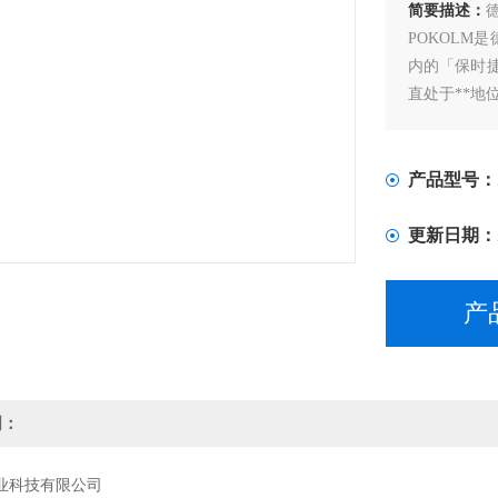
简要描述：
POKOLM
内的「保时
直处于**地
在现代化机
处于世界**
产品型号：
更新日期：
产
明：
业科技有限公司