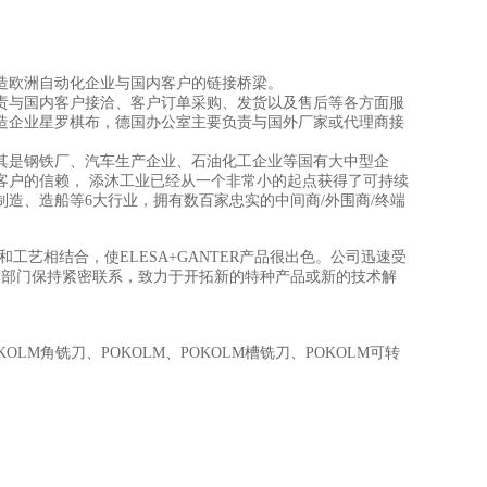
造欧洲自动化企业与国内客户的链接桥梁。
责与国内客户接洽、客户订单采购、发货以及售后等各方面服
造企业星罗棋布，德国办公室主要负责与国外厂家或代理商接
其是钢铁厂、汽车生产企业、石油化工企业等国有大中型企
客户的信赖， 添沐工业已经从一个非常小的起点获得了可持续
制造、造船等6大行业，拥有数百家忠实的中间商/外围商/终端
工艺相结合，使ELESA+GANTER产品很出色。公司迅速受
发部门保持紧密联系，致力于开拓新的特种产品或新的技术解
KOLM角铣刀、POKOLM、POKOLM槽铣刀、POKOLM可转