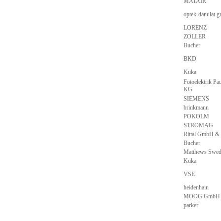
MATAIR
optek-danulat 
LORENZ
ZOLLER
Bucher
BKD
Kuka
Fotoelektrik P
KG
SIEMENS
brinkmann
POKOLM
STROMAG
Rittal GmbH &
Bucher
Matthews Swed
Kuka
VSE
heidenhain
MOOG GmbH
parker