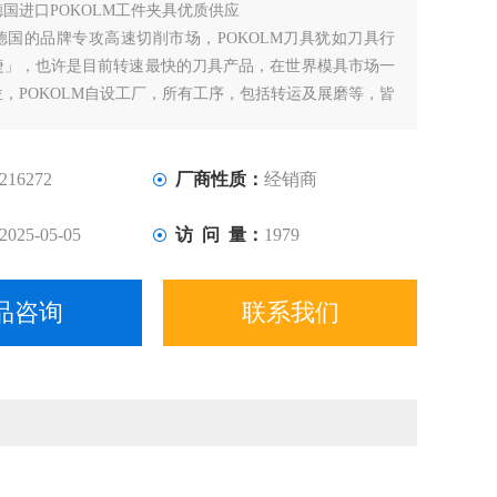
德国进口POKOLM工件夹具优质供应
是德国的品牌专攻高速切削市场，POKOLM刀具犹如刀具行
捷」，也许是目前转速最快的刀具产品，在世界模具市场一
位，POKOLM自设工厂，所有工序，包括转运及展磨等，皆
器及全空调的厂房生产，确保产品质素及准绳，其产品一直
地位，而且不断研发新产品。
216272
厂商性质：
经销商
2025-05-05
访 问 量：
1979
品咨询
联系我们