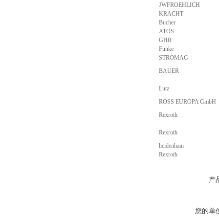
JWFROEHLICH
KRACHT
Bucher
ATOS
GHR
Funke
STROMAG
BAUER
Lutz
ROSS EUROPA GmbH
Rexroth
Rexroth
heidenhain
Rexroth
产
您的单