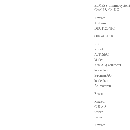
ELMESS-Thermosystemt
GmbH & Co. KG
Rexroth
Ahlborn
DEUTRONIC
ORGAPACK
stotz
RumA
AVK|SEG
kistler
Kral AG(Volumeter)
heidenhain
Stromag AG
heidenhain
Ac-motoren
Rexroth
Rexroth
G.R.A.S
stober
Leuze
Rexroth