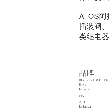
ATOS
插装阀
类继电
品牌
Rittal GmbH & Co. KG
Hawe
hydromat
stotz
ATOS
heidenhain