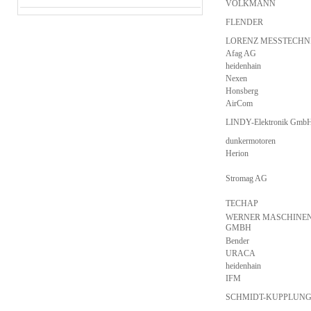
VOLKMANN
FLENDER
LORENZ MESSTECHN
Afag AG
heidenhain
Nexen
Honsberg
AirCom
LINDY-Elektronik Gmb
dunkermotoren
Herion
Stromag AG
TECHAP
WERNER MASCHINE
GMBH
Bender
URACA
heidenhain
IFM
SCHMIDT-KUPPLUNG