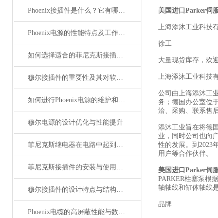
Phoenix接插件是什么？它有哪些分类？
美国进口Parker伺
上海添沐工业科技
Phoenix电源的性能特点及工作温度分析
徐工
如何选择适合的菲尼克斯接插件？
大量现货库存，欢
上海添沐工业科技
穆尔接插件的重要性及其对软件开发的影响
公司由上海添沐工
如何进行Phoenix电源的维护和保养？
务；德国办公室位
洽、采购、联系售
穆尔电源的设计优化与性能提升
添沐工业旨在将德
业，同时公司也向
菲尼克斯继电器在电路中起到什么作用？
性的发展。到202
用户等合作伙伴。
菲尼克斯接插件的安装与使用技巧
美国进口Parker伺
PARKER柱塞泵
轴轴线和缸体轴线是
穆尔接插件的设计特点与结构优化
品牌
描
Phoenix电缆的高屏蔽性能与数据传输优势