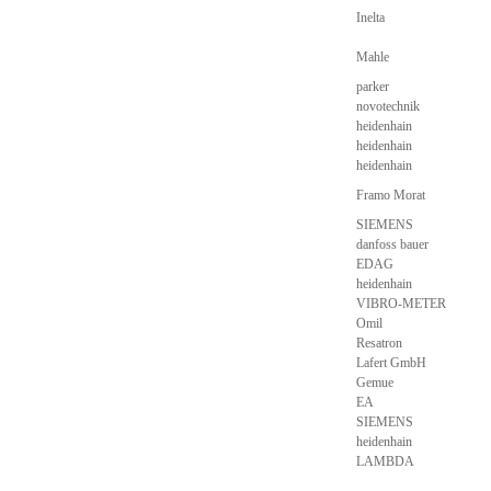
Inelta
Mahle
parker
novotechnik
heidenhain
heidenhain
heidenhain
Framo Morat
SIEMENS
danfoss bauer
EDAG
heidenhain
VIBRO-METER
Omil
Resatron
Lafert GmbH
Gemue
EA
SIEMENS
heidenhain
LAMBDA