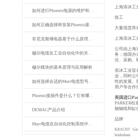
上海添沐工
如何进行Phoenix电源的维护和保养？
徐工
如何正确选择和安装Phoenix接插件以确保其性能？
大量现货库
上海添沐工
菲尼克斯继电器基于什么原理工作？
公司由上海
穆尔电缆在工业自动化中的关键角色
务；德国办
洽、采购、
穆尔模块的基本原理与应用解析
添沐工业旨
业，同时公
如何选择合适的Murr电缆型号和规格？
性的发展。
用户等合作
Phoenix接插件是什么？它有哪些应用？
美国进口Pa
PARKE
轴轴线和缸
DEMAG产品介绍
品牌
Murr电缆在自动化控制系统中的应用
KRACHT Gm
heidenhain