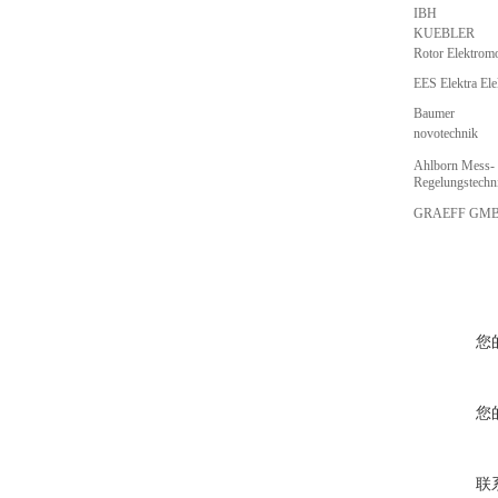
IBH
KUEBLER
Rotor Elektrom
EES Elektra El
Baumer
novotechnik
Ahlborn Mess-
Regelungstech
GRAEFF GM
您
您
联