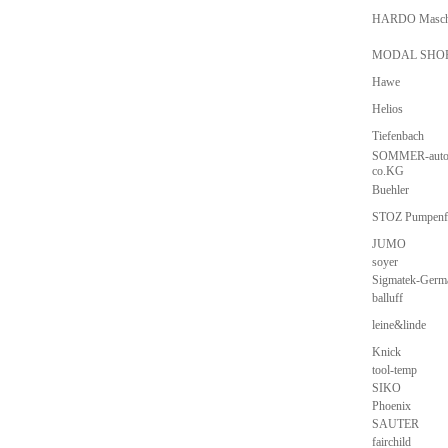
HARDO Masch
MODAL SHO
Hawe
Helios
Tiefenbach
SOMMER-auto
co.KG
Buehler
STOZ Pumpenf
JUMO
soyer
Sigmatek-Germ
balluff
leine&linde
Knick
tool-temp
SIKO
Phoenix
SAUTER
fairchild