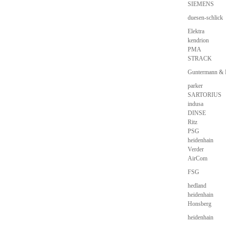
SIEMENS
duesen-schlick
Elektra
kendrion
PMA
STRACK
Guntermann &
parker
SARTORIUS
indusa
DINSE
Ritz
PSG
heidenhain
Verder
AirCom
FSG
hedland
heidenhain
Honsberg
heidenhain