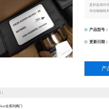
是斜盘相对
传动轴轴线
条件要求高，
产品型号：
更新日期：
产
明：
rker全系列阀门