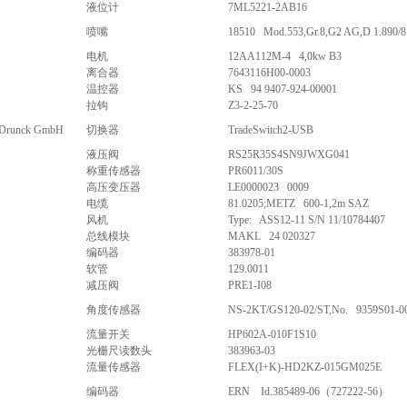
液位计
7ML5221-2AB16
喷嘴
18510 Mod.553,Gr.8,G2 AG,D 1.890/8
电机
12AA112M-4 4,0kw B3
离合器
7643116H00-0003
温控器
KS 94 9407-924-00001
拉钩
Z3-2-25-70
 Drunck GmbH
切换器
TradeSwitch2-USB
液压阀
RS25R35S4SN9JWXG041
称重传感器
PR6011/30S
高压变压器
LE0000023 0009
电缆
81.0205;METZ 600-1,2m SAZ
风机
Type: ASS12-11 S/N 11/10784407
总线模块
MAKL 24 020327
编码器
383978-01
软管
129.0011
减压阀
PRE1-I08
角度传感器
NS-2KT/GS120-02/ST,No. 9359S01-0
流量开关
HP602A-010F1S10
光栅尺读数头
383963-03
流量传感器
FLEX(I+K)-HD2KZ-015GM025E
编码器
ERN Id.385489-06（727222-56）