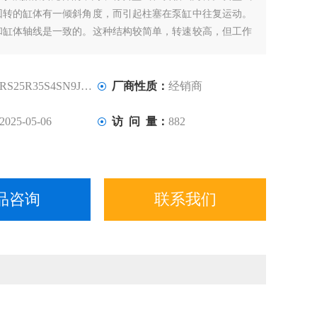
回转的缸体有一倾斜角度，而引起柱塞在泵缸中往复运动。
和缸体轴线是一致的。这种结构较简单，转速较高，但工作
PARKER柱塞端部与斜盘的接触部往往是薄弱环节。
RS25R35S4SN9JWXG041
厂商性质：
经销商
2025-05-06
访 问 量：
882
品咨询
联系我们