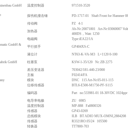
inenbau GmbH
温度控制器
971510-3520
P
探伤机撞击锤
PD-1717-01 Shaft Front for Hammer 
传动阀
PZ 4-1
Ab-Nr:20071801 Art-Nr:03060007 Vo
加热器
400DS，Watt: 1250
电磁阀
Type:iEA22/1A
matic GmbH &
平行抓手
GP404XS-C
液位计
NT63-K-VA-M3 L=1120 0-100
abrik GmbH
柱塞泵
KSW-1-35/120 Nr.:ZB 2275
差压变送器
703042/181-440-23/000
主板
F02414/FA
any
模块
DNC 115 Art-Nr.05-011-115
位移传感器
BTL6-E500-M1750-PF-S115
编码器
Part no:533981-01 18-30VDC 1024ppr
电导率电极
ZU 6985
温度控制器
MP-888 Fa0800326
传感器
GP43-0269
总线模块
ILB BT ADIO MUX-OMNI,2884208
传感器
R3321RO.05/24 105500
转换器
TT7800-703