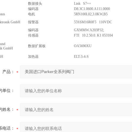
数据接头
Link S7++
编码器
D8.3C1.0600.A111.0000
oten
电机
5RN100L02,3.0KW,B5
ektronik GmbH
报警器
55SSM16R0F5 110VDC
编码器
GXMMW.A203P32;
传感器
FTI 10.2.50.0. K1 053104
 und
数据扩展板
OA5690XU
nik GmbH
BH
加热器
ELT-3-4-S
产品：
的单位：
的姓名：
系电话：