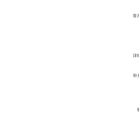
常
详
补