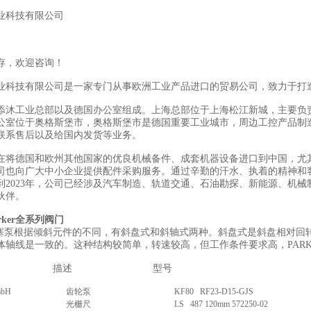
业科技有限公司
存，欢迎咨询！
业科技有限公司是一家专门从事欧洲工业产品进口的贸易公司，致力于打
添沐工业总部以及德国办公室组成。上海总部位于上海松江新城，主要负
公室位于奥格斯堡市，奥格斯堡市是德国重要工业城市，周边工控产品制
联系售后以及给国内发货等业务。
在将德国和欧州其他国家的优良机械备件、成套机器设备进口到中国，尤
司也向广大中小企业提供配件采购服务。通过辛勤的汗水、执着的精神和
到2023年，公司已经涉及汽车制造、轨道交通、石油勘探、新能源、机械
伙伴。
rker全系列阀门
R柱塞泵根据倾斜元件的不同，有斜盘式和斜轴式两种。斜盘式是斜盘相对
体轴线是一致的。这种结构较简单，转速较高，但工作条件要求高，PAR
描述
型号
bH
齿轮泵
KF80 RF23-D15-GJS
光栅尺
LS 487 120mm 572250-02