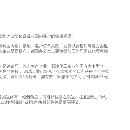
造欧洲自动化企业与国内客户的链接桥梁。
责与国内客户接洽、客户订单采购、发货以及售后等各方面服
造企业星罗棋布，德国办公室主要负责与国外厂家或代理商接
其是钢铁厂、汽车生产企业、石油化工企业等国有大中型企
客户的信赖， 添沐工业已经从一个非常小的起点获得了可持续
制造、造船等6大行业，拥有数百家忠实的中间商/外围商/终端
回转的缸体有一倾斜角度，而引起柱塞在泵缸中往复运动。传动
KER柱塞端部与斜盘的接触部往往是薄弱环节。