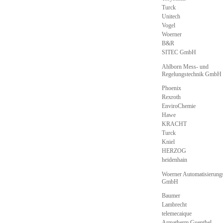
Turck
Unitech
Vogel
Woerner
B&R
SITEC GmbH
Ahlborn Mess- und
Regelungstechnik GmbH
Phoenix
Rexroth
EnviroChemie
Hawe
KRACHT
Turck
Kniel
HERZOG
heidenhain
Woerner Automatisierung
GmbH
Baumer
Lambrecht
telemecaique
Armatherm Guenthel