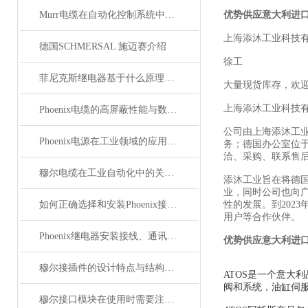
Murr电缆在自动化控制系统中的应用
优势供应意大利进口
上海添沐工业科技
德国SCHMERSAL 施迈赛介绍
徐工
菲尼克斯继电器基于什么原理工作？
大量现货库存，欢
上海添沐工业科技
Phoenix电缆的高屏蔽性能与数据传输优势
公司由上海添沐工
Phoenix电源在工业领域的应用与优势
务；德国办公室位
洽、采购、联系售
穆尔电缆在工业自动化中的关键角色
添沐工业旨在将德
业，同时公司也向
如何正确选择和安装Phoenix接插件以确保其性能？
性的发展。到202
用户等合作伙伴。
Phoenix继电器安装接线、通讯集成与故障诊断指南
优势供应意大利进口
穆尔接插件的设计特点与结构优化
ATOS是一个意大
阀和系统，油缸伺服
穆尔接口模块在使用时需要注意哪些问题？