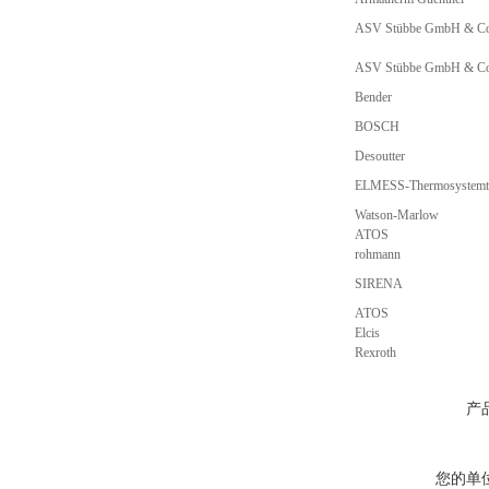
ASV Stübbe GmbH & C
ASV Stübbe GmbH & C
Bender
BOSCH
Desoutter
ELMESS-Thermosystemt
Watson-Marlow
ATOS
rohmann
SIRENA
ATOS
Elcis
Rexroth
产
您的单