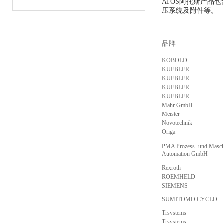
ATOS阿托斯产
压系统及附件等。
品牌
KOBOLD
KUEBLER
KUEBLER
KUEBLER
KUEBLER
Mahr GmbH
Meister
Novotechnik
Origa
PMA Prozess- und Masch
Automation GmbH
Rexroth
ROEMHELD
SIEMENS
SUMITOMO CYCLO
Trsystems
Trsystems