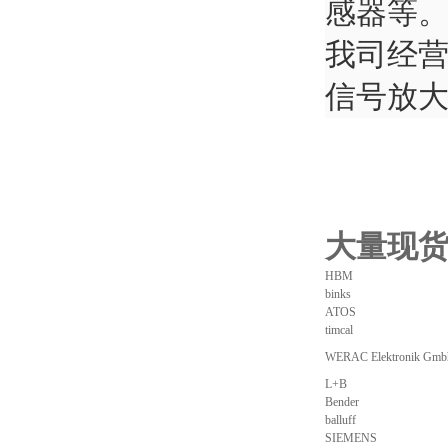
感器等
我司经
信号放
大量现
HBM
binks
ATOS
timcal
WERAC Elektronik Gmb
L+B
Bender
balluff
SIEMENS