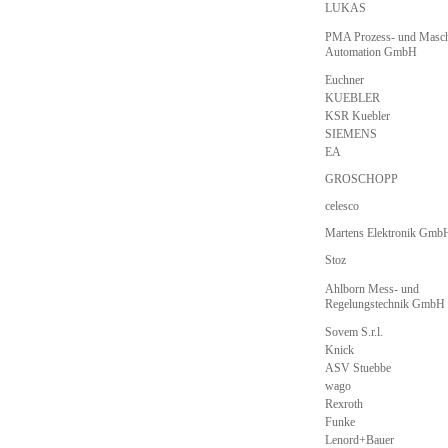
LUKAS
PMA Prozess- und Masch
Automation GmbH
Euchner
KUEBLER
KSR Kuebler
SIEMENS
EA
GROSCHOPP
celesco
Martens Elektronik Gmb
Stoz
Ahlborn Mess- und
Regelungstechnik GmbH
Sovem S.r.l.
Knick
ASV Stuebbe
wago
Rexroth
Funke
Lenord+Bauer