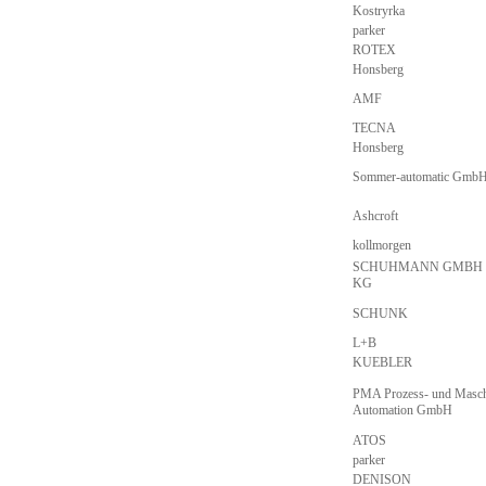
Kostryrka
parker
ROTEX
Honsberg
AMF
TECNA
Honsberg
Sommer-automatic Gmb
Ashcroft
kollmorgen
SCHUHMANN GMBH 
KG
SCHUNK
L+B
KUEBLER
PMA Prozess- und Masch
Automation GmbH
ATOS
parker
DENISON