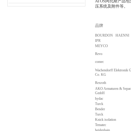
ATOS阿托斯产
压系统及附件等。
品牌
BOURDON HAENNI
IPR
MEYCO
Revo
comec
Wachendorff Elektronik
Co. KG
Rexroth
AKO Armaturen & Separa
GmbH
hydac
Turck
Bender
Turck
Knick isolation
Tematec
heidenhain