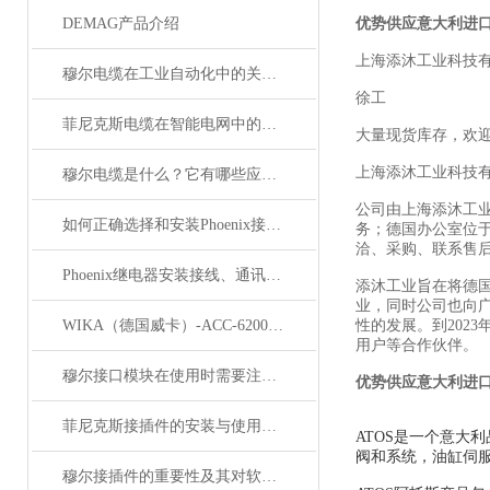
DEMAG产品介绍
优势供应意大利进口
上海添沐工业科技
穆尔电缆在工业自动化中的关键角色
徐工
菲尼克斯电缆在智能电网中的应用
大量现货库存，欢
上海添沐工业科技
穆尔电缆是什么？它有哪些应用领域？
公司由上海添沐工
如何正确选择和安装Phoenix接插件以确保其性能？
务；德国办公室位
洽、采购、联系售
Phoenix继电器安装接线、通讯集成与故障诊断指南
添沐工业旨在将德
业，同时公司也向
WIKA（德国威卡）-ACC-6200系列压力变送器简介
性的发展。到202
用户等合作伙伴。
穆尔接口模块在使用时需要注意哪些问题？
优势供应意大利进口
菲尼克斯接插件的安装与使用技巧
ATOS是一个意大
阀和系统，油缸伺服
穆尔接插件的重要性及其对软件开发的影响