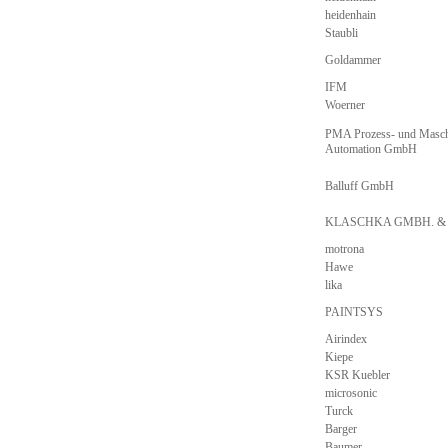
heidenhain
Staubli
Goldammer
IFM
Woerner
PMA Prozess- und Masch
Automation GmbH
Balluff GmbH
KLASCHKA GMBH. &
motrona
Hawe
lika
PAINTSYS
Airindex
Kiepe
KSR Kuebler
microsonic
Turck
Barger
Baumer