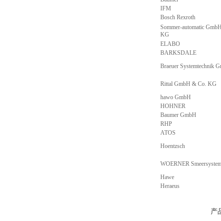
IFM
Bosch Rexroth
Sommer-automatic GmbH
KG
ELABO
BARKSDALE
Braeuer Systemtechnik 
Rittal GmbH & Co. KG
hawo GmbH
HOHNER
Baumer GmbH
RHP
ATOS
Hoentzsch
WOERNER Smeersyste
Hawe
Heraeus
产