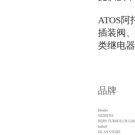
ATOS
插装阀
类继电
品牌
Bender
SIEMENS
REBS TURBOLUB GM
balluff
DL-SYSTEME