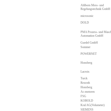
Ahlborn Mess- und
Regelungstechnik GmbH
microsonic
DOLD
PMA Prozess- und Masch
Automation GmbH
Guedel GmbH
Sommer
POWERNET
Honsberg
Lacroix
Turck
Rexroth
Honsberg
Ac-motoren
FSG
KOBOLD
Kral AG(Volumeter)
SIEMENS