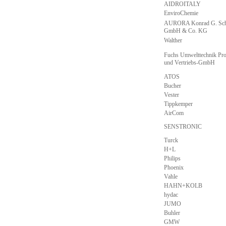
AIDROITALY
EnviroChemie
AURORA Konrad G. Sch
GmbH & Co. KG
Walther
Fuchs Umwelttechnik Pro
und Vertriebs-GmbH
ATOS
Bucher
Vester
Tippkemper
AirCom
SENSTRONIC
Turck
H+L
Philips
Phoenix
Vahle
HAHN+KOLB
hydac
JUMO
Buhler
GMW