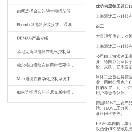
优势供应德国进口H
如何选择合适的Murr电缆型号和规格？
上海添沐工业科技
Phoenix继电器安装接线、通讯集成与故障诊断指南
徐工
大量现货库存，欢
DEMAG产品介绍
上海添沐工业科技
菲尼克斯继电器在电气控制系统中的应用
公司由上海添沐工
务；德国办公室位
穆尔接口模块在使用时需要注意哪些问题？
洽、采购、联系售
添沐工业旨在将德
Murr电缆在自动化控制系统中的应用
业，同时公司也向
性的发展。到202
如何选择适合的菲尼克斯接插件？
用户等合作伙伴。
德国HAWE主要产
站、HAWE压力阀、
液压附件等等。
HAWE单向阀：单
以凸像(RK)型或