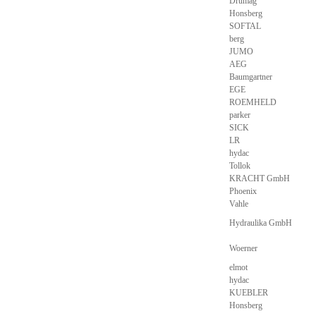
Drumag
Honsberg
SOFTAL
berg
JUMO
AEG
Baumgartner
EGE
ROEMHELD
parker
SICK
LR
hydac
Tollok
KRACHT GmbH
Phoenix
Vahle
Hydraulika GmbH
Woerner
elmot
hydac
KUEBLER
Honsberg