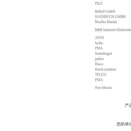
PILZ
Balluff GmbH
HAINBUCH GMBH
Mueller Martini
B&R Industrie-Elektron
ATOS
hydac
PMA
Sennebogen
parker
Hawe
Knick isolation
TELCO
PMA
Neri Motori
产
您的单