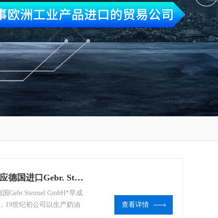
ValveAKP87E-1 1/2-DAE63N优势供应德国进口Gebr. Steime全系列齿轮泵
ebr.Steimel GmbH*早成
，19世纪初公司以生产奶油
查看详情
公司产品的主要方向逐渐转变