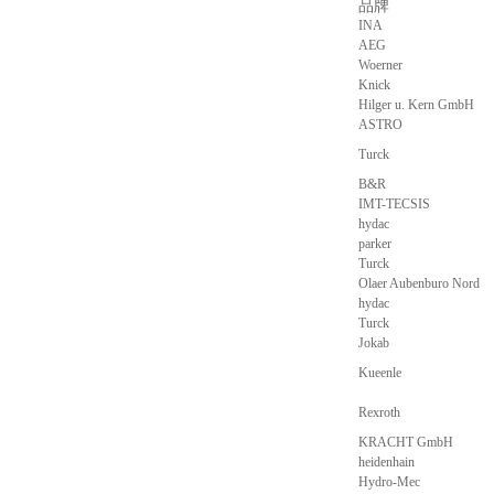
品牌
INA
AEG
Woerner
Knick
Hilger u. Kern GmbH
ASTRO
Turck
B&R
IMT-TECSIS
hydac
parker
Turck
Olaer Aubenburo Nord
hydac
Turck
Jokab
Kueenle
Rexroth
KRACHT GmbH
heidenhain
Hydro-Mec