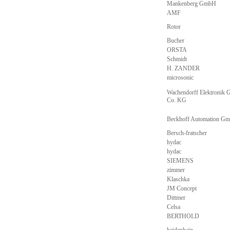
Mankenberg GmbH
AMF
Rotor
Bucher
ORSTA
Schmidt
H. ZANDER
microsonic
Wachendorff Elektronik
Co. KG
Beckhoff Automation G
Bersch-fratscher
hydac
hydac
SIEMENS
zimmer
Klaschka
JM Concept
Dittmer
Celsa
BERTHOLD