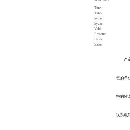
heidenhain
Turck
Turck
hydac
hydac
Vahle
Rotronic
Hawe
Salzer
产
您的单
您的姓
联系电