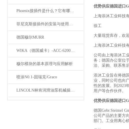
优势供应德国进口Geb
Phoenix接插件是什么？它有哪些应用？
上海添沐工业科技
菲尼克斯接插件的安装与使用技巧
徐工
大量现货库存，欢
德国穆尔MURR
上海添沐工业科技
WIKA（德国威卡）-ACC-6200系列压力变送器简介
公司由上海添沐工
务；德国办公室位
穆尔模块的基本原理与应用解析
洽、采购、联系售
添沐工业旨在将德
喷涂N0.1-固瑞克/Graco
业，同时公司也向
性的发展。到202
LINCOLN林肯润滑油泵机械操作原理
用户等合作伙伴。
优势供应德国进口Geb
德国Gebr.Ste
公司产品的主要方向
部门。工业用离心