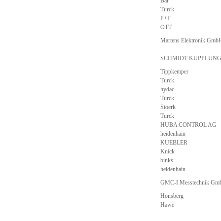
Bar
Turck
P+F
OTT
Martens Elektronik Gmb
SCHMIDT-KUPPLUNG
Tippkemper
Turck
hydac
Turck
Stoerk
Turck
HUBA CONTROL AG
heidenhain
KUEBLER
Knick
binks
heidenhain
GMC-I Messtechnik Gm
Honsberg
Hawe