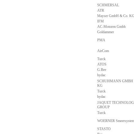
SCHMERSAL
ATR
Mayser GmbH & Co. K
IFM
AC-Motoren Gmbh
Goldammer
PMA
AirCom
Turck
ATOS
G.Bee
hydac
SCHUHMANN GMBH 
KG
Turck
hydac
JAQUET TECHNOLO
GROUP
Turck
WOERNER Smeersyste
STASTO