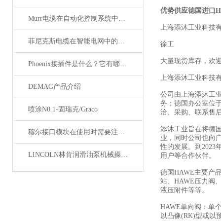
优势供应德国进口H
Murr电缆在自动化控制系统中的应用
上海添沐工业科技
菲尼克斯电缆在智能电网中的应用
徐工
大量现货库存，欢
Phoenix接插件是什么？它有哪些分类？
上海添沐工业科技
DEMAG产品介绍
公司由上海添沐工
务；德国办公室位
喷涂N0.1-固瑞克/Graco
洽、采购、联系售
添沐工业旨在将德
穆尔接口模块在使用时需要注意哪些问题？
业，同时公司也向
性的发展。到202
LINCOLN林肯润滑油泵机械操作原理
用户等合作伙伴。
德国HAWE主要产
站、HAWE压力阀、
液压附件等等。
HAWE单向阀：单
以凸像(RK)型或