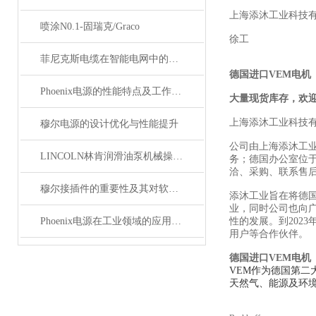
上海添沐工业科技
喷涂N0.1-固瑞克/Graco
徐工
菲尼克斯电缆在智能电网中的应用
德国进口VEM电机
Phoenix电源的性能特点及工作温度分析
大量现货库存，欢
上海添沐工业科技
穆尔电源的设计优化与性能提升
公司由上海添沐工
LINCOLN林肯润滑油泵机械操作原理
务；德国办公室位
洽、采购、联系售
穆尔接插件的重要性及其对软件开发的影响
添沐工业旨在将德
业，同时公司也向
Phoenix电源在工业领域的应用与优势
性的发展。到202
用户等合作伙伴。
德国进口VEM电机
VEM作为德国第二
天然气、能源及环