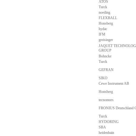
ATOS
Turck
noeding
FLEXBALL
Honsberg
hydac
IFM
greisinger
JAQUET TECHNOLO
GROUP
Bohncke
Turck
GEFRAN
SIKO
Cewe Instrument AB
Honsberg
tecnomors
FRONIUS Deutschland 
Turck
HYDORING
SBA
heidenhain