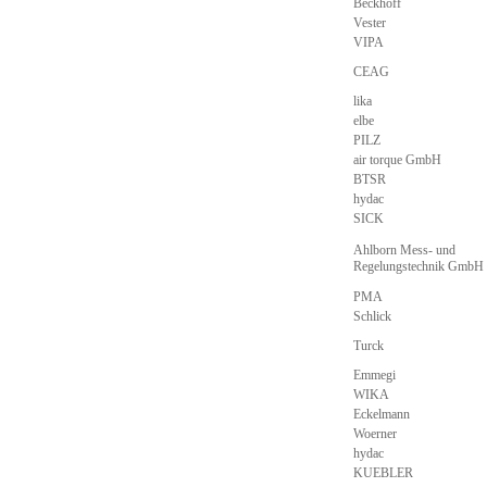
Beckhoff
Vester
VIPA
CEAG
lika
elbe
PILZ
air torque GmbH
BTSR
hydac
SICK
Ahlborn Mess- und
Regelungstechnik GmbH
PMA
Schlick
Turck
Emmegi
WIKA
Eckelmann
Woerner
hydac
KUEBLER