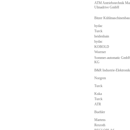
ATM Antriebstechnik Mar
Ulmadrive GmbH
Bitzer Kühlmaschinenb
hydac
Turck
heidenhain
hydac
KOBOLD
Woerner
Sommer-automatic GmbH
KG
B&R Industrie-Elektron
Norgren
Turck
Kuka
Turck
ATR
Buehler
Martens
Rexroth