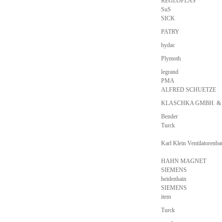
REGLOPLAS
SuS
SICK
PATRY
hydac
Plymoth
legrand
PMA
ALFRED SCHUETZE
KLASCHKA GMBH. &
Bender
Turck
Karl Klein Ventilatoren
HAHN MAGNET
SIEMENS
heidenhain
SIEMENS
item
Turck