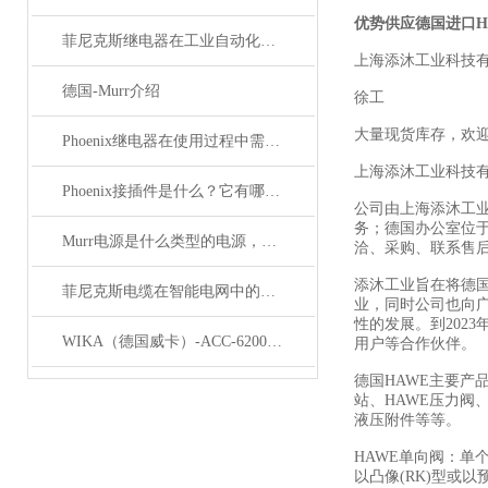
优势供应德国进口H
菲尼克斯继电器在工业自动化中的作用
上海添沐工业科技
德国-Murr介绍
徐工
大量现货库存，欢
Phoenix继电器在使用过程中需要注意哪些事项？
上海添沐工业科技
Phoenix接插件是什么？它有哪些分类？
公司由上海添沐工
务；德国办公室位
Murr电源是什么类型的电源，主要用于哪些领域？
洽、采购、联系售
添沐工业旨在将德
菲尼克斯电缆在智能电网中的应用
业，同时公司也向
性的发展。到202
WIKA（德国威卡）-ACC-6200系列压力变送器简介
用户等合作伙伴。
德国HAWE主要产
站、HAWE压力阀、
液压附件等等。
HAWE单向阀：单
以凸像(RK)型或