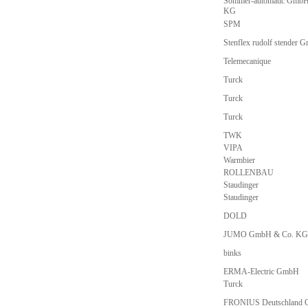
Sommer-automatic GmbH
KG
SPM
Stenflex rudolf stender 
Telemecanique
Turck
Turck
Turck
TWK
VIPA
Warmbier
ROLLENBAU
Staudinger
Staudinger
DOLD
JUMO GmbH & Co. KG
binks
ERMA-Electric GmbH
Turck
FRONIUS Deutschland