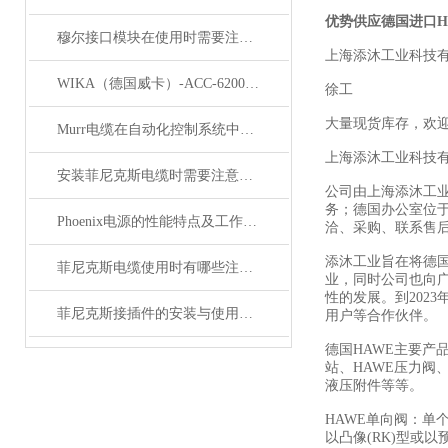
优势供应德国进口H
穆尔接口模块在使用时需要注意哪些问题？
上海添沐工业科技
WIKA（德国威卡）-ACC-6200系列压力变送器简介
徐工
大量现货库存，欢
Murr电缆在自动化控制系统中的应用
上海添沐工业科技
安装菲尼克斯电缆时需要注意哪些事项？
公司由上海添沐工
务；德国办公室位
Phoenix电源的性能特点及工作温度分析
洽、采购、联系售
添沐工业旨在将德
菲尼克斯电缆使用时有哪些注意事项？
业，同时公司也向
性的发展。到202
菲尼克斯接插件的安装与使用技巧
用户等合作伙伴。
德国HAWE主要产
站、HAWE压力阀、
液压附件等等。
HAWE单向阀：单
以凸像(RK)型或