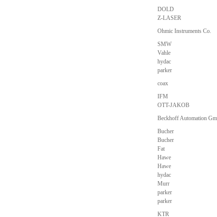
DOLD
Z-LASER
Ohmic Instruments Co.
SMW
Vahle
hydac
parker
coax
IFM
OTT-JAKOB
Beckhoff Automation G
Bucher
Bucher
Fat
Hawe
Hawe
hydac
Murr
parker
parker
KTR