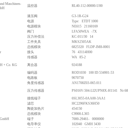
und Maschinen-
温控器
RL40-112-00000-U00
mbH
液压阀
G3-1R-G24
电源
Type: ETDT 1000
电源模块
NE615 21160169
阀门
LFA50WEA -7X
压力补偿法
KC-011/30 14
工件夹具
MKS2505AK
总线模块
6825320 FLDP-IM8-0001
r
接头
76 43114H00
传感器
WA 85-2
bH + Co. KG
离合器
924188
编码器
ROD1030 100 ID:534901-53
电路板
9070750
角度传感器
AN1708Z03-065.011
压力传感器
PS016V-504-LI2UPN8X-H1141 Nr:68
接线端子
6SL3055-0AA00-3AA1
滤芯
HC2296FKS36H50
陶瓷加热片
454150
总线模块
C9900-L365
k GmbH
端子
7000-29461- 0000000
电导率仪
102040 GMH 3430