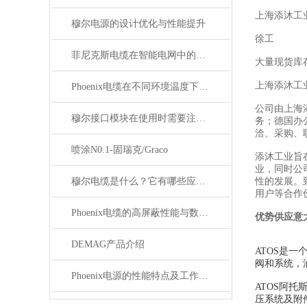
上海添沐工
穆尔电源的设计优化与性能提升
徐工
菲尼克斯电缆在智能电网中的应用
大量现货库
上海添沐工
Phoenix电缆在不同环境温度下的性能表现如何？
公司由上海
穆尔接口模块在使用时需要注意哪些问题？
务；德国办
洽、采购、
喷涂N0.1-固瑞克/Graco
添沐工业旨
业，同时公
穆尔电缆是什么？它有哪些应用领域？
性的发展。
用户等合作
Phoenix电缆的高屏蔽性能与数据传输优势
优势供应意
DEMAG产品介绍
ATOS是
阀和系统，
Phoenix电源的性能特点及工作温度分析
ATOS阿
压系统及附