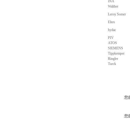
INA
Walther
Leroy Somer
Eltex
hydac
PIV
ATOS
SIEMENS
Tippkemper
Ringler
Turck
您
您