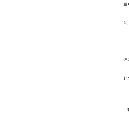
联
常
详
补