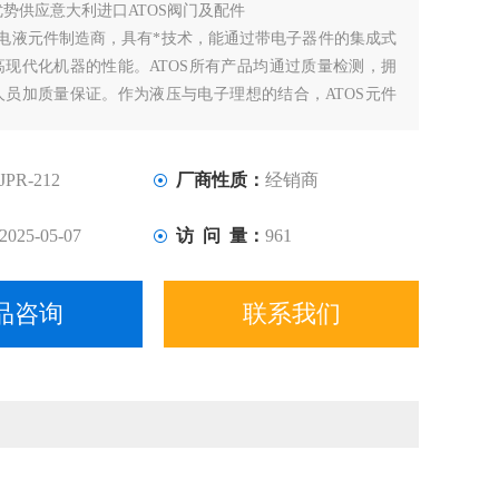
优势供应意大利进口ATOS阀门及配件
界电液元件制造商，具有*技术，能通过带电子器件的集成式
高现代化机器的性能。ATOS所有产品均通过质量检测，拥
人员加质量保证。作为液压与电子理想的结合，ATOS元件
器获得您所需要的快速、平稳和精确的控制。产品主要用于
、电力、注塑机、空调生产、汽车制造业。
JPR-212
厂商性质：
经销商
2025-05-07
访 问 量：
961
品咨询
联系我们