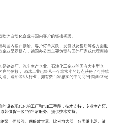
造欧洲自动化企业与国内客户的链接桥梁。
责与国内客户接洽、客户订单采购、发货以及售后等各方面服
造企业星罗棋布，德国办公室主要负责与国外厂家或代理商接
其是钢铁厂、汽车生产企业、石油化工企业等国有大中型企
客户的信赖， 添沐工业已经从一个非常小的起点获得了可持续
制造、造船等6大行业，拥有数百家忠实的中间商/外围商/终端
壹流的设备现代化的工厂和*加工手段，技术支持，专业生产泵,
、原装供货一级*的售后服务。提供技术支持。
齿轮泵、伺服阀、伺服放大器、比例放大器、各类继电器、液