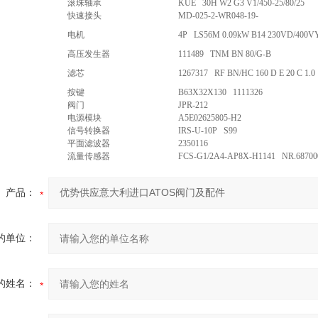
滚珠轴承
KUE 30H W2 G3 V1/450-25/80/25
快速接头
MD-025-2-WR048-19-
电机
4P LS56M 0.09kW B14 230VD/400V
高压发生器
111489 TNM BN 80/G-B
滤芯
1267317 RF BN/HC 160 D E 20 C 1.0
按键
B63X32X130 1111326
阀门
JPR-212
电源模块
A5E02625805-H2
信号转换器
IRS-U-10P S99
平面滤波器
2350116
流量传感器
FCS-G1/2A4-AP8X-H1141 NR.68700
产品：
的单位：
的姓名：