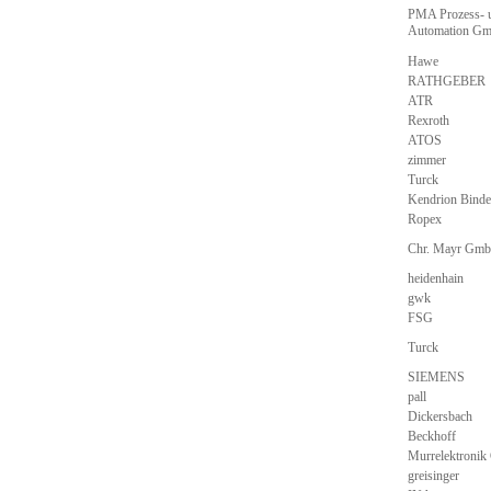
PMA Prozess- 
Automation G
Hawe
RATHGEBER
ATR
Rexroth
ATOS
zimmer
Turck
Kendrion Binde
Ropex
Chr. Mayr Gm
heidenhain
gwk
FSG
Turck
SIEMENS
pall
Dickersbach
Beckhoff
Murrelektroni
greisinger