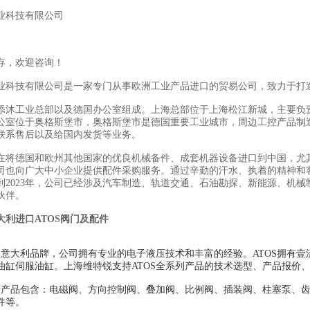
业科技有限公司
存，欢迎咨询！
业科技有限公司是一家专门从事欧洲工业产品进口的贸易公司，致力于打
添沐工业总部以及德国办公室组成。上海总部位于上海松江新城，主要负
公室位于奥格斯堡市，奥格斯堡市是德国重要工业城市，周边工控产品制
联系售后以及给国内发货等业务。
在将德国和欧州其他国家的优良机械备件、成套机器设备进口到中国，尤
司也向广大中小企业提供配件采购服务。通过辛勤的汗水、执着的精神和
到2023年，公司已经涉及汽车制造、轨道交通、石油勘探、新能源、机械
伙伴。
大利进口ATOS阀门及配件
一个意大利品牌，公司拥有专业的电子液压技术和丰富的经验。ATOS拥有
油缸伺服油缸。上海维特锐支持ATOS全系列产品的技术选型、产品报价
托斯产品包含：电磁阀、方向控制阀、叠加阀、比例阀、插装阀、柱塞泵、
件等。