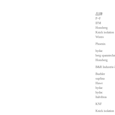
品牌
P+F
IFM
Honsberg
Knick isolation
Wistro
Phoenix
hydac
berg spanntechn
Honsberg
B&R Industrie
Buehler
supfina
Hawe
hydac
hydac
Italvibras
KNF
Knick isolation