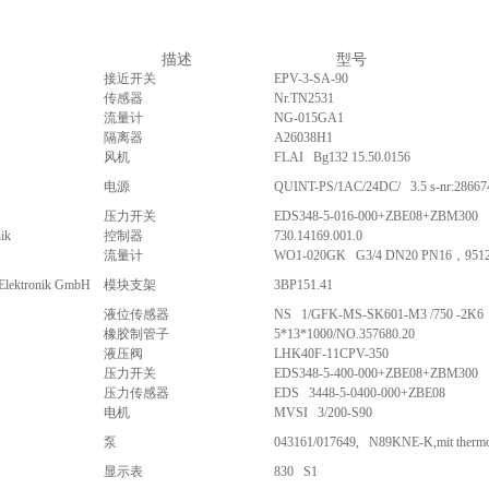
描述
型号
接近开关
EPV-3-SA-90
传感器
Nr.TN2531
流量计
NG-015GA1
隔离器
A26038H1
风机
FLAI Bg132 15.50.0156
电源
QUINT-PS/1AC/24DC/ 3.5 s-nr:28667
压力开关
EDS348-5-016-000+ZBE08+ZBM300
ik
控制器
730.14169.001.0
流量计
WO1-020GK G3/4 DN20 PN16，951
-Elektronik GmbH
模块支架
3BP151.41
液位传感器
NS 1/GFK-MS-SK601-M3 /750 -2K6
橡胶制管子
5*13*1000/NO.357680.20
液压阀
LHK40F-11CPV-350
压力开关
EDS348-5-400-000+ZBE08+ZBM300
压力传感器
EDS 3448-5-0400-000+ZBE08
电机
MVSI 3/200-S90
泵
043161/017649, N89KNE-K,mit thermos
显示表
830 S1