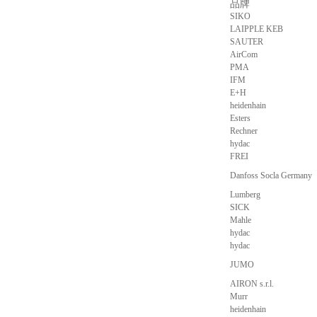
品牌
SIKO
LAIPPLE KEB
SAUTER
AirCom
PMA
IFM
E+H
heidenhain
Esters
Rechner
hydac
FREI
Danfoss Socla Germany
Lumberg
SICK
Mahle
hydac
hydac
JUMO
AIRON s.r.l.
Murr
heidenhain