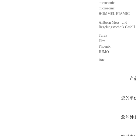
microsonic
microsonic
HOMMEL ETAMIC
Ahlborn Mess- und
Regelungstechnik GmbH
Turck
Eltra
Phoenix
JUMO
Ritz
产
您的单
您的姓