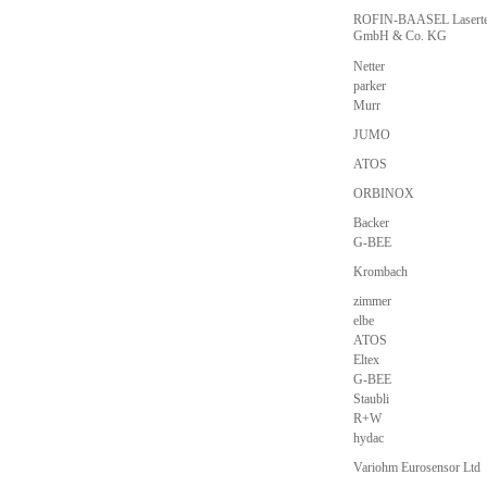
ROFIN-BAASEL Lasert
GmbH & Co. KG
Netter
parker
Murr
JUMO
ATOS
ORBINOX
Backer
G-BEE
Krombach
zimmer
elbe
ATOS
Eltex
G-BEE
Staubli
R+W
hydac
Variohm Eurosensor Ltd