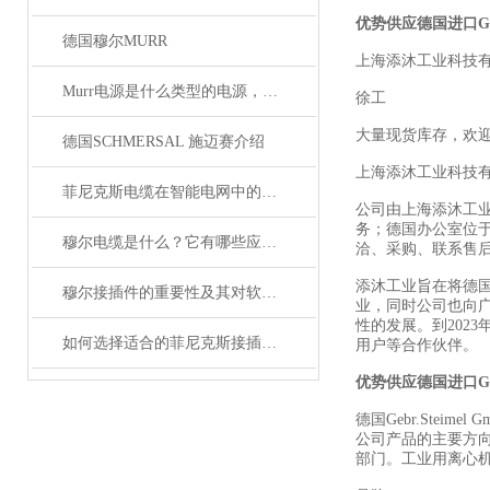
优势供应德国进口Geb
德国穆尔MURR
上海添沐工业科技
Murr电源是什么类型的电源，主要用于哪些领域？
徐工
大量现货库存，欢
德国SCHMERSAL 施迈赛介绍
上海添沐工业科技
菲尼克斯电缆在智能电网中的应用
公司由上海添沐工
务；德国办公室位
穆尔电缆是什么？它有哪些应用领域？
洽、采购、联系售
添沐工业旨在将德
穆尔接插件的重要性及其对软件开发的影响
业，同时公司也向
性的发展。到202
如何选择适合的菲尼克斯接插件？
用户等合作伙伴。
优势供应德国进口Geb
德国Gebr.Ste
公司产品的主要方向
部门。工业用离心