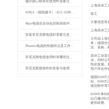
穆尔接口模块在使用时需要注意哪些问题？
上海添沐工
WIKA（德国威卡）-ACC-6200系列压力变送器简介
徐工
大量现货库
Murr电缆在自动化控制系统中的应用
上海添沐工
安装菲尼克斯电缆时需要注意哪些事项？
公司由上海
务；德国办
Phoenix电源的性能特点及工作温度分析
洽、采购、
添沐工业旨
菲尼克斯电缆使用时有哪些注意事项？
业，同时公
性的发展。
菲尼克斯接插件的安装与使用技巧
用户等合作
德国HAWE
站、HAWE
液压附件等
HAWE单
以凸像(R
硬和研磨。