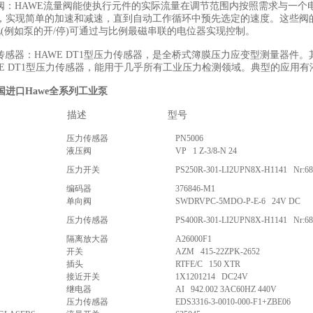
量阀：HAWE流量阀能使执行元件的实际流量在调节范围内按照需求与一个
，实现简单的加速和减速，直到自动工作循环中预先选定的速度。这些阀
情况(例如泵的开/停)可通过与比例最磁串联的电位器实现控制。
力传感器：HAWE DT1型压力传感器，是全桥式簿膜压力应变型测量器
WE DT1型压力传感器，能用于几乎所有工业压力检测领域。典型的应用
国进口Hawe全系列工业泵
描述
型号
压力传感器
PN5006
液压阀
VP 1 Z-3/8-N 24
压力开关
PS250R-301-LI2UPN8X-H1141 Nr:68
编码器
376846-M1
单向阀
SWDRVPC-5MDO-P-E-6 24V DC
压力传感器
PS400R-301-LI2UPN8X-H1141 Nr:68
隔离放大器
A26000F1
开关
AZM 415-22ZPK-2652
插头
RTFE/C 150 XTR
接近开关
1X1201214 DC24V
继电器
AI 942.002 3AC60HZ 440V
压力传感器
EDS3316-3-0010-000-F1+ZBE06