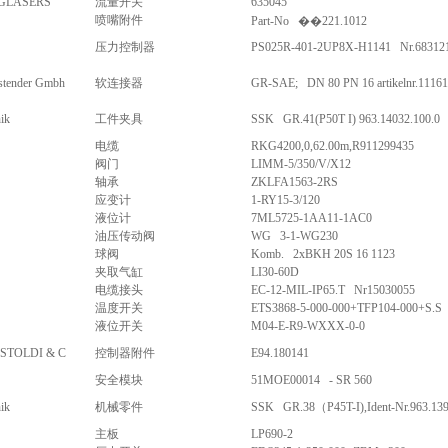
GLASERS
流量开关
635045
喷嘴附件
Part-No ��221.1012
压力控制器
PS025R-401-2UP8X-H1141 Nr.68312
 stender Gmbh
软连接器
GR-SAE; DN 80 PN 16 artikelnr.1116
ik
工件夹具
SSK GR.41(P50T I) 963.14032.100.0
电缆
RKG4200,0,62.00m,R911299435
阀门
LIMM-5/350/V/X12
轴承
ZKLFA1563-2RS
应变计
1-RY15-3/120
液位计
7ML5725-1AA11-1AC0
油压传动阀
WG 3-1-WG230
球阀
Komb. 2xBKH 20S 16 1123
夹取气缸
LI30-60D
电缆接头
EC-12-MIL-IP65.T Nr15030055
温度开关
ETS3868-5-000-000+TFP104-000+S.S
液位开关
M04-E-R9-WXXX-0-0
STOLDI & C
控制器附件
E94.180141
安全模块
51MOE00014 - SR 560
ik
机械零件
SSK GR.38（P45T-I),Ident-Nr.963.139
主板
LP690-2