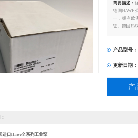
简要描述：
德国HAW
一，拥有欧洲
证。德国H
压力阀，换
产品型号：
更新日期：
产
明：
国进口Hawe全系列工业泵