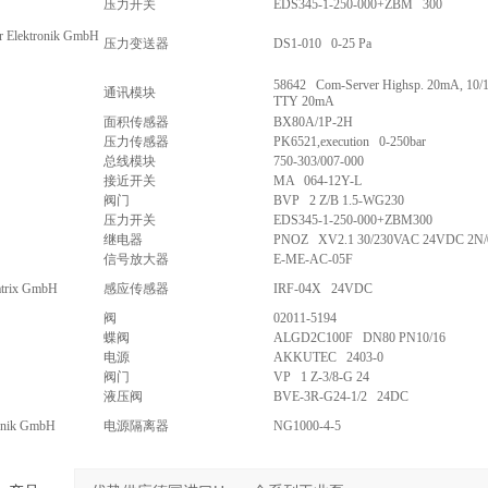
压力开关
EDS345-1-250-000+ZBM 300
r Elektronik GmbH
压力变送器
DS1-010 0-25 Pa
58642 Com-Server Highsp. 20mA, 10/1
通讯模块
TTY 20mA
面积传感器
BX80A/1P-2H
压力传感器
PK6521,execution 0-250bar
总线模块
750-303/007-000
接近开关
MA 064-12Y-L
阀门
BVP 2 Z/B 1.5-WG230
压力开关
EDS345-1-250-000+ZBM300
继电器
PNOZ XV2.1 30/230VAC 24VDC 2N/
信号放大器
E-ME-AC-05F
atrix GmbH
感应传感器
IRF-04X 24VDC
阀
02011-5194
蝶阀
ALGD2C100F DN80 PN10/16
电源
AKKUTEC 2403-0
阀门
VP 1 Z-3/8-G 24
液压阀
BVE-3R-G24-1/2 24DC
ronik GmbH
电源隔离器
NG1000-4-5