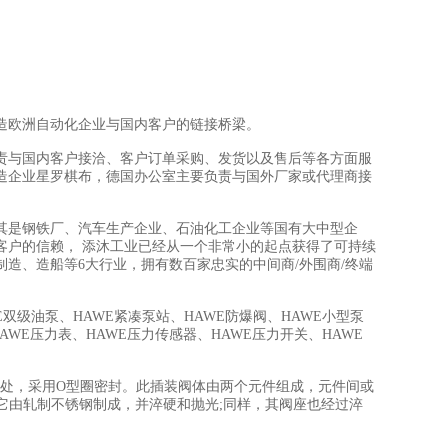
造欧洲自动化企业与国内客户的链接桥梁。
责与国内客户接洽、客户订单采购、发货以及售后等各方面服
造企业星罗棋布，德国办公室主要负责与国外厂家或代理商接
其是钢铁厂、汽车生产企业、石油化工企业等国有大中型企
客户的信赖， 添沐工业已经从一个非常小的起点获得了可持续
制造、造船等6大行业，拥有数百家忠实的中间商/外围商/终端
E双级油泵、HAWE紧凑泵站、HAWE防爆阀、HAWE小型泵
AWE压力表、HAWE压力传感器、HAWE压力开关、HAWE
肩处，采用O型圈密封。此插装阀体由两个元件组成，元件间或
，它由轧制不锈钢制成，并淬硬和抛光;同样，其阀座也经过淬