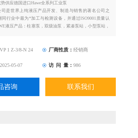
优势供应德国进口Hawe全系列工业泵
E公司是世界上纯液压产品开发、制造与销售的著名公司之
同行业中最为*加工与检测设备，并通过ISO9001质量认
AWE液压产品：柱塞泵，双级油泵，紧凑泵站，小型泵站，
向阀，调速阀，单向阀，液压附件等。
VP 1 Z-3/8-N 24
厂商性质：
经销商
2025-05-07
访 问 量：
986
品咨询
联系我们