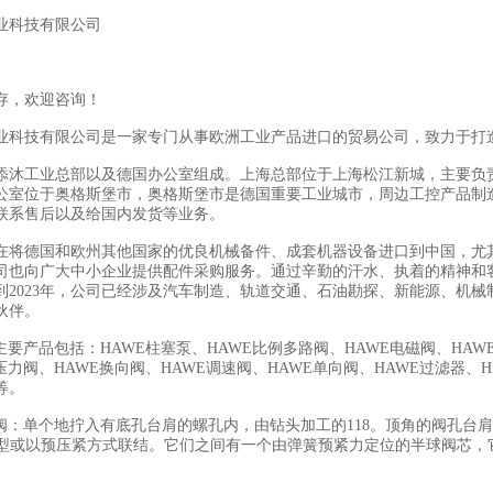
业科技有限公司
存，欢迎咨询！
业科技有限公司是一家专门从事欧洲工业产品进口的贸易公司，致力于打
添沐工业总部以及德国办公室组成。上海总部位于上海松江新城，主要负
公室位于奥格斯堡市，奥格斯堡市是德国重要工业城市，周边工控产品制
联系售后以及给国内发货等业务。
在将德国和欧州其他国家的优良机械备件、成套机器设备进口到中国，尤
司也向广大中小企业提供配件采购服务。通过辛勤的汗水、执着的精神和
到2023年，公司已经涉及汽车制造、轨道交通、石油勘探、新能源、机械
伙伴。
主要产品包括：HAWE柱塞泵、HAWE比例多路阀、HAWE电磁阀、HAW
压力阀、HAWE换向阀、HAWE调速阀、HAWE单向阀、HAWE过滤器、H
等。
向阀：单个地拧入有底孔台肩的螺孔内，由钻头加工的118。顶角的阀孔台
K)型或以预压紧方式联结。它们之间有一个由弹簧预紧力定位的半球阀芯