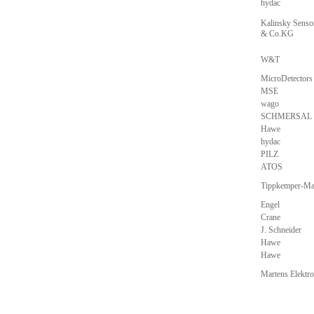
hydac
Kalinsky Senso
& Co.KG
W&T
MicroDetectors
MSE
wago
SCHMERSAL
Hawe
hydac
PILZ
ATOS
Tippkemper-M
Engel
Crane
J. Schneider
Hawe
Hawe
Martens Elekt