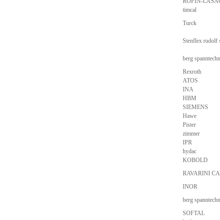
ROFIN-LASA
timcal
Turck
Stenflex rudolf
berg spanntechn
Rexroth
ATOS
INA
HBM
SIEMENS
Hawe
Pister
zimmer
IPR
hydac
KOBOLD
RAVARINI CA
INOR
berg spanntechn
SOFTAL