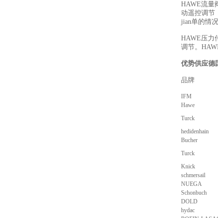
HAWE流
动遥控调节
jian单的
HAWE压
调节。HA
优势供应德
品牌
IFM
Hawe
Turck
hedidenhain
Bucher
Turck
Knick
schmersail
NUEGA
Schonbuch
DOLD
hydac