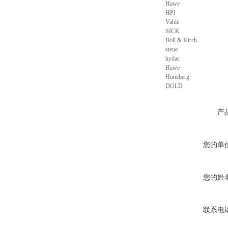
Hawe
HPI
Vahle
SICK
Boll & Kirch
steue
hydac
Hawe
Honsberg
DOLD
产
您的单
您的姓
联系电