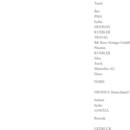
Turck
Bee
PMA
hydac
DENISON
KUEBLER
TRAFAG
RK Rose+Krieger GmbH
Phoenix
KUEBLER
Eltra
Turck
Masterflex AG
Hawe
NORD
FRONIUS Deutschland
burkert
hydac
JANITZA
Rexroth
GEDRUCK