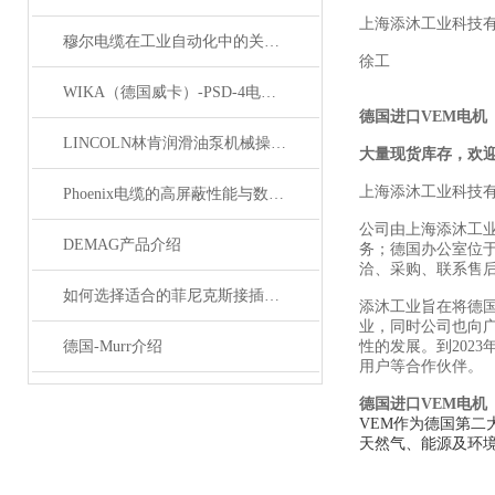
上海添沐工业科技
穆尔电缆在工业自动化中的关键角色
徐工
WIKA（德国威卡）-PSD-4电子压力开关
德国进口VEM电机
LINCOLN林肯润滑油泵机械操作原理
大量现货库存，欢
上海添沐工业科技
Phoenix电缆的高屏蔽性能与数据传输优势
公司由上海添沐工
DEMAG产品介绍
务；德国办公室位
洽、采购、联系售
如何选择适合的菲尼克斯接插件？
添沐工业旨在将德
业，同时公司也向
德国-Murr介绍
性的发展。到202
用户等合作伙伴。
德国进口VEM电机
VEM作为德国第二
天然气、能源及环