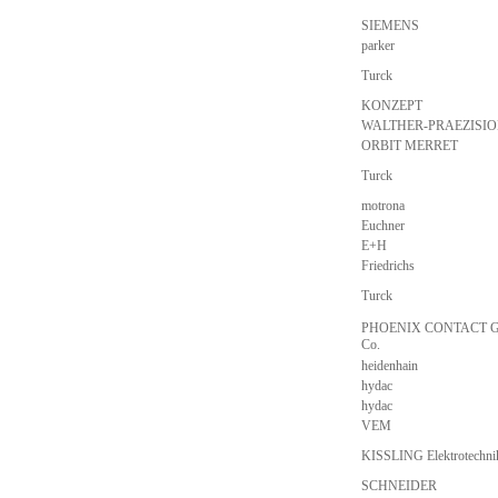
SIEMENS
parker
Turck
KONZEPT
WALTHER-PRAEZISI
ORBIT MERRET
Turck
motrona
Euchner
E+H
Friedrichs
Turck
PHOENIX CONTACT 
Co.
heidenhain
hydac
hydac
VEM
KISSLING Elektrotechn
SCHNEIDER