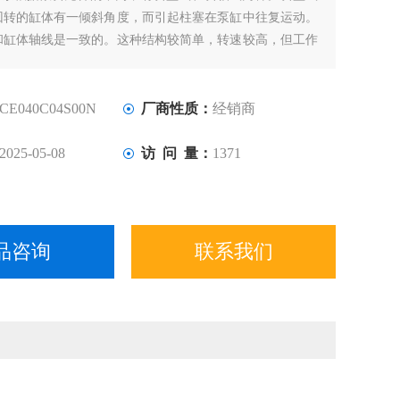
回转的缸体有一倾斜角度，而引起柱塞在泵缸中往复运动。
和缸体轴线是一致的。这种结构较简单，转速较高，但工作
PARKER柱塞端部与斜盘的接触部往往是薄弱环节。
CE040C04S00N
厂商性质：
经销商
2025-05-08
访 问 量：
1371
品咨询
联系我们