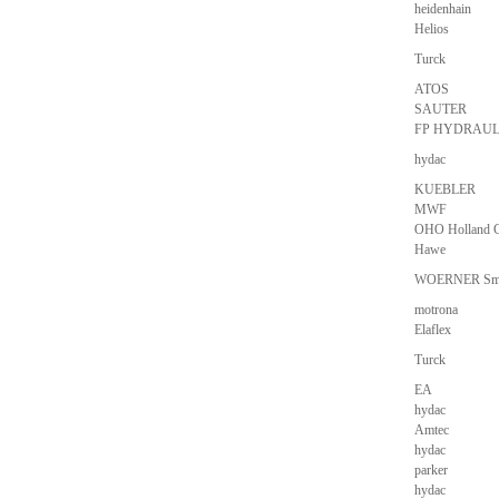
heidenhain
Helios
Turck
ATOS
SAUTER
FP HYDRAUL
hydac
KUEBLER
MWF
OHO Holland
Hawe
WOERNER Sme
motrona
Elaflex
Turck
EA
hydac
Amtec
hydac
parker
hydac