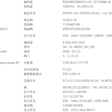
编码器
ROD480250003S12-03 ID:376880-46
加热器
32601012 No.20051232
接近开关
PS010V-501-2UPN8X-H1411 s-nr: 68
液压阀
AGRLE-20
加热阀
VUE040F300
IQUE
电磁阀
HDE2ED1BHA62390
压力开关
EDS 3446-1-0250-000 + ZBE06 + ZB
编码器
8.5020.4552.1024
零件
Teil Nr. 609263_801_009
 GmbH
齿轮
D026 012-23
阀门
G 3-1-G 24
ersystemen BV
分配器
VOE-B/4/2-7/7/7/7/P
信号转换器
FU252
橡胶膨胀接头
ERV-G200.10
流量开关
FCS-GL1/2A4-AP8X-H1141 Nr:6870
阀
MGMG2Z122248015 / NO 24VDC G1
压力开关
EDS345-1-100-000
杠杆泵
112.110.220.700
压力开关
EDS 3446-2-0250-000 + ZBM 3000
液压阀
CE040C04S00N
压力开关
EDS 3316-2-06,0-000-F1