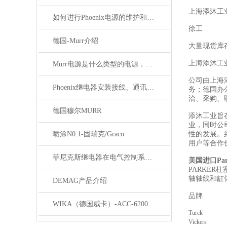
上海添沐工
如何进行Phoenix电源的维护和保养？
徐工
德国-Murr介绍
大量现货库
上海添沐工
Murr电源是什么类型的电源，主要用于哪些领域？
公司由上海
Phoenix继电器安装接线、通讯集成与故障诊断指南
务；德国办
洽、采购、
德国穆尔MURR
添沐工业旨
业，同时公
喷涂N0.1-固瑞克/Graco
性的发展。
用户等合作
菲尼克斯继电器在电气控制系统中的应用
美国进口Pa
PARKE
轴轴线和缸
DEMAG产品介绍
品牌
WIKA（德国威卡）-ACC-6200系列压力变送器简介
Turck
Vickers