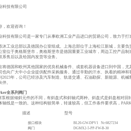
业科技有限公司
存，欢迎咨询！
业科技有限公司是一家专门从事欧洲工业产品进口的贸易公司，致力于打
添沐工业总部以及德国办公室组成。上海总部位于上海松江新城，主要负
公室位于奥格斯堡市，奥格斯堡市是德国重要工业城市，周边工控产品制
联系售后以及给国内发货等业务。
在将德国和欧州其他国家的优良机械备件、成套机器设备进口到中国，尤
司也向广大中小企业提供配件采购服务。通过辛勤的汗水、执着的精神和
到2023年，公司已经涉及汽车制造、轨道交通、石油勘探、新能源、机械
伙伴。
rker全系列阀门
R柱塞泵根据倾斜元件的不同，有斜盘式和斜轴式两种。斜盘式是斜盘相对
体轴线是一致的。这种结构较简单，转速较高，但工作条件要求高，PAR
描述
型号
接口模块
BL20-GW-DPV1 Nr:6827234
阀门
DGMX2-5-PP-FW-B-30