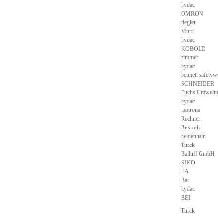
hydac
OMRON
riegler
Murr
hydac
KOBOLD
zimmer
hydac
bennett safetyw
SCHNEIDER
Fuchs Umweltt
hydac
motrona
Rechner
Rexroth
heidenhain
Turck
Balluff GmbH
SIKO
EA
Bar
hydac
BEI
Turck