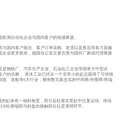
造欧洲自动化企业与国内客户的链接桥梁。
责与国内客户接洽、客户订单采购、发货以及售后等各方面服
造企业星罗棋布，德国办公室主要负责与国外厂家或代理商接
其是钢铁厂、汽车生产企业、石油化工企业等国有大中型企
客户的信赖， 添沐工业已经从一个非常小的起点获得了可持续
制造、造船等6大行业，拥有数百家忠实的中间商/外围商/终端
回转的缸体有一倾斜角度，而引起柱塞在泵缸中往复运动。传动
KER柱塞端部与斜盘的接触部往往是薄弱环节。