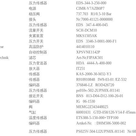
压力传感器
EDS-344-3-250-000
电源
CIMR-V7AZB0P7
稳压阀
737.703 R1/0.5-10 Bar
接头
Nr:7000-41121-0000000
压力传感器
EDS 347-4-400-045
流量开关
SCH-DCM10
夹紧装置
MKS1505AK
压力开关
EDS 3346-3-0001-000-F1
ear
高温防护
4414010110
自动控制器
XPSVNE1142P
echnik
滤芯
Art-Nr.FIPAK501
压力变送器
HDA 4444-A-400-000
放大器
IT251
传感器
KAS-2000-30-M32-Y3
传感器
R910910848 IW9-03-01 /EZ-532
编码器
376846-LZ ROD426720
压力传感器
ps010v-502-2UPN8X-H1141
接近开关
BNS 813-D04-D12-100-20-01
编码器
IG 06-1530
阀
MEMG2Z343448025
气缸
60001631 GTD-058/120-V14-F-05mm
温度传感器
ETS388-5-150-000+TFP100
编码器
Artikel-Nr. : DHM506-5000-002
压力传感器
PS025V-504-LI2UPN8X-H1141 Nr:68