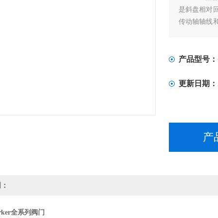
是斜盘相对
传动轴轴线
条件要求高，
产品型号：
更新日期：
产
明：
rker全系列阀门