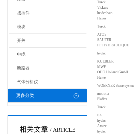
Turck
Vickers
接插件
heidenhain
Helios
Turck
模块
ATOS
SAUTER
开关
FP HYDRAULIQUE
hydac
电缆
KUEBLER
MWF
断路器
OHO Holland GmbH
Hawe
气体分析仪
WOERNER Smeersyste
motrona
更多分类
Elaflex
Turck
EA
hydac
Amtec
相关文章
/ ARTICLE
hydac