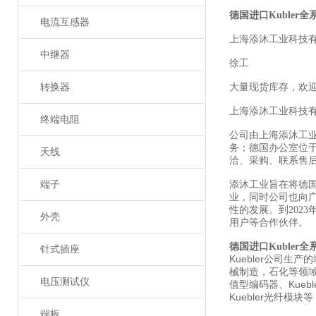
德国进口Kubler
电流互感器
上海添沐工业科技
中继器
徐工
转换器
大量现货库存，欢
上海添沐工业科技
终端电阻
公司由上海添沐工
务；德国办公室位
天线
洽、采购、联系售
端子
添沐工业旨在将德
业，同时公司也向
性的发展。到202
外壳
用户等合作伙伴。
德国进口Kubler
针式插座
Kuebler公司
械制造，石化等领域。库
电压测试仪
值型编码器、Kueble
Kuebler光纤模块等
端板