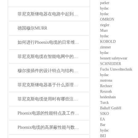
parker
hydac
菲尼克斯继电器在电路中起到什么作用？
hydac
OMRON
riegler
德国穆尔MURR
Murr
hydac
KOBOLD
如何进行Phoenix电缆的日常维护和保养？
zimmer
hydac
菲尼克斯电缆在智能电网中的应用
bennett safetywear
SCHNEIDER
Fuchs Umwelttechnik
穆尔接插件的设计特点与结构优化
hydac
motrona
菲尼克斯继电器基于什么原理工作？
Rechner
Rexroth
heidenhain
菲尼克斯电缆使用时有哪些注意事项？
Turck
Balluff GmbH
Phoenix电源的性能特点及工作温度分析
SIKO
EA
Bar
Phoenix电缆的高屏蔽性能与数据传输优势
hydac
BEI