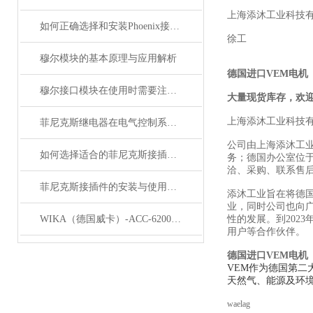
上海添沐工业科技
如何正确选择和安装Phoenix接插件以确保其性能？
徐工
穆尔模块的基本原理与应用解析
德国进口VEM电机
穆尔接口模块在使用时需要注意哪些问题？
大量现货库存，欢
上海添沐工业科技
菲尼克斯继电器在电气控制系统中的应用
公司由上海添沐工
如何选择适合的菲尼克斯接插件？
务；德国办公室位
洽、采购、联系售
菲尼克斯接插件的安装与使用技巧
添沐工业旨在将德
业，同时公司也向
WIKA（德国威卡）-ACC-6200系列压力变送器简介
性的发展。到202
用户等合作伙伴。
德国进口VEM电机
VEM作为德国第二
天然气、能源及环
waelag