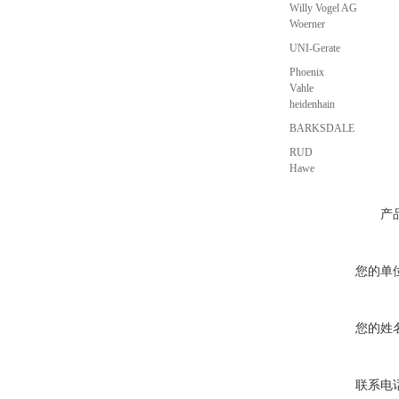
Willy Vogel AG
Woerner
UNI-Gerate
Phoenix
Vahle
heidenhain
BARKSDALE
RUD
Hawe
产
您的单
您的姓
联系电