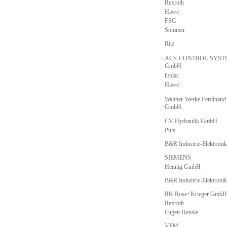
Rexroth
Hawe
FSG
Sommer
Ritz
ACS-CONTROL-SYST
GmbH
hydac
Hawe
Walther-Werke Ferdinand
GmbH
CV Hydraulik GmbH
Puls
B&R Industrie-Elektron
SIEMENS
Hennig GmbH
B&R Industrie-Elektron
RK Rose+Krieger GmbH
Rexroth
Eugen Hensle
VEM