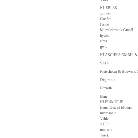
KUEBLER
zimmer
Greifer
Hawe
Murrelektronik GmbH
hydac
elma
gwk
KLASCHKA GMBH. &
SAIA
Rietschoten & Houwens
Digitronic
Rexroth
Ebm
KLEINMICHE
Bauer Geared Motors
microsonic
Vahle
ATOS
motrona
Turck