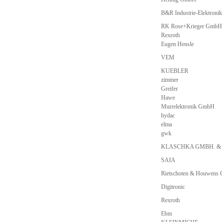
B&R Industrie-Elektron
RK Rose+Krieger GmbH
Rexroth
Eugen Hensle
VEM
KUEBLER
zimmer
Greifer
Hawe
Murrelektronik GmbH
hydac
elma
gwk
KLASCHKA GMBH. &
SAIA
Rietschoten & Houwens
Digitronic
Rexroth
Ebm