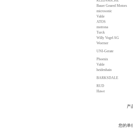
KLEINMICHE
Bauer Geared Motors
microsonic
Vahle
ATOS
motrona
Turck
Willy Vogel AG
Woerner
UNI-Gerate
Phoenix
Vahle
heidenhain
BARKSDALE
RUD
Hawe
产
您的单