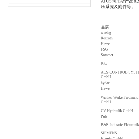
ATOS阿托斯产
压系统及附件等。
品牌
waelag
Rexroth
Hawe
FSG
Sommer
Ritz
ACS-CONTROL-SYST
GmbH
hydac
Hawe
Walther-Werke Ferdinand
GmbH
CV Hydraulik GmbH
Puls
B&R Industrie-Elektron
SIEMENS
Hennig GmbH