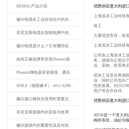
DEMAG产品介绍
优势供应意大利进口
上海添沐工业科技
穆尔电缆在工业自动化中的关键角色
徐工
菲尼克斯电缆在智能电网中的应用
大量现货库存，欢
上海添沐工业科技
穆尔电缆是什么？它有哪些应用领域？
公司由上海添沐工
如何正确选择和安装Phoenix接插件以确保其性能？
务；德国办公室位
洽、采购、联系售
Phoenix继电器安装接线、通讯集成与故障诊断指南
添沐工业旨在将德
业，同时公司也向
WIKA（德国威卡）-ACC-6200系列压力变送器简介
性的发展。到202
用户等合作伙伴。
穆尔接口模块在使用时需要注意哪些问题？
优势供应意大利进口
菲尼克斯接插件的安装与使用技巧
ATOS是一个意大
阀和系统，油缸伺服
穆尔接插件的重要性及其对软件开发的影响