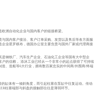
造欧洲自动化企业与国内客户的链接桥梁。
责与国内客户接洽、客户订单采购、发货以及售后等各方面服
造企业星罗棋布，德国办公室主要负责与国外厂家或代理商接
其是钢铁厂、汽车生产企业、石油化工企业等国有大中型企
客户的信赖， 添沐工业已经从一个非常小的起点获得了可持续
制造、造船等6大行业，拥有数百家忠实的中间商/外围商/终端
回转的缸体有一倾斜角度，而引起柱塞在泵缸中往复运动。传动
KER柱塞端部与斜盘的接触部往往是薄弱环节。