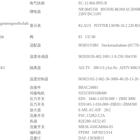
电气快插
EC-12-MiI-IP65.R
NR.0045350 BN5930.48/204 AC50/6
继电器
230V/DC110V
ngenieurgesellschaft
显示表
KLAUS POTTER LM/96-16.2.220 R
lik
阀
83 132 60
适配器
903851Y0B1 Steckeraufnahme (01778-
温度传感器
902020/20-402-1001-1-9-250-104/330
KI
隔离器
AD-TV 300 GS (Art-Nr.: ADTV300GS
温度控制器
603021/02-2-062-30-3000-40-20-13-20-
连接件
BBAC24881
伺服电机
SD315DN10B400
压力开关
EDS 3446-1-0250-000 + ZBM 3000
压力开关
EDS345-1-016-000+ZBE01+ZBM300
放大器
E-ME-AC-05F 20/2
流量开关
PSC-132R2-C2A
风扇
R2E280-AE52-05
流量开关
MR1K-010GM004-93
编码器
FPDM 16P3921/S14
流量计
DAF-1305HR15