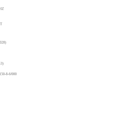
0HZ
OT
028)
3)
150-8-6/000