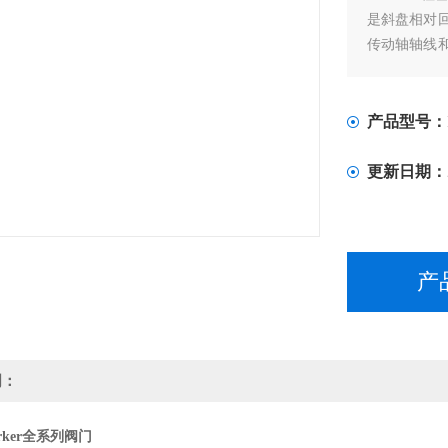
是斜盘相对
传动轴轴线
条件要求高，
产品型号：
更新日期：
产
明：
rker全系列阀门