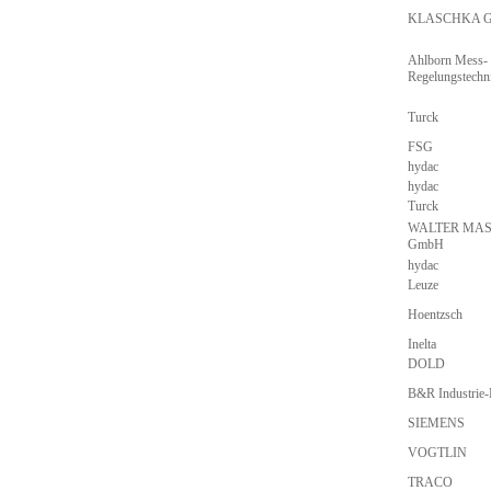
KLASCHKA G
Ahlborn Mess-
Regelungstech
Turck
FSG
hydac
hydac
Turck
WALTER MA
GmbH
hydac
Leuze
Hoentzsch
Inelta
DOLD
B&R Industrie
SIEMENS
VOGTLIN
TRACO