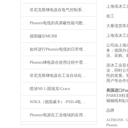
上海添沐工
菲尼克斯继电器在电气控制系统中的应用
徐工
Phoenix电缆的高屏蔽性能与数据传输优势
大量现货库
上海添沐工
德国穆尔MURR
公司由上海
如何进行Phoenix电缆的日常维护和保养？
务；德国办
洽、采购、
Phoenix继电器在使用过程中需要注意哪些事项？
添沐工业旨
业，同时公
菲尼克斯继电器在工业自动化中的作用
性的发展。
用户等合作
喷涂N0.1-固瑞克/Graco
美国进口Pa
PARKE
轴轴线和缸
WIKA（德国威卡）-PSD-4电子压力开关
品牌
Phoenix电源在工业领域的应用与优势
ALTMANN 
Phoenix