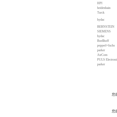
HPI
heidenhain
Turck
hydac
BERNSTEIN
SIEMENS
hydac
Boellhoff
pepperl+fuchs
parker
AirCom
PULS Electron
parker
您
您