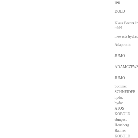
IPR
DOLD
Klaus Poetter I
mbH
mewesta hydrau
Adaptronic
JUMO
ADAMCZEWS
JUMO
Sommer
SCHNEIDER
hydac
hydac
ATOS
KOBOLD
ebmpast
Honsberg
Baumer
KOBOLD