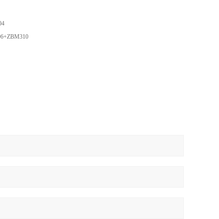
04
E06+ZBM310