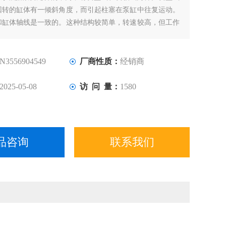
回转的缸体有一倾斜角度，而引起柱塞在泵缸中往复运动。
和缸体轴线是一致的。这种结构较简单，转速较高，但工作
PARKER柱塞端部与斜盘的接触部往往是薄弱环节。
N3556904549
厂商性质：
经销商
2025-05-08
访 问 量：
1580
品咨询
联系我们