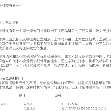
业科技有限公司
存，欢迎咨询！
业科技有限公司是一家专门从事欧洲工业产品进口的贸易公司，致力于打
添沐工业总部以及德国办公室组成。上海总部位于上海松江新城，主要负
公室位于奥格斯堡市，奥格斯堡市是德国重要工业城市，周边工控产品制
联系售后以及给国内发货等业务。
在将德国和欧州其他国家的优良机械备件、成套机器设备进口到中国，尤
司也向广大中小企业提供配件采购服务。通过辛勤的汗水、执着的精神和
到2023年，公司已经涉及汽车制造、轨道交通、石油勘探、新能源、机械
伙伴。
rker全系列阀门
R柱塞泵根据倾斜元件的不同，有斜盘式和斜轴式两种。斜盘式是斜盘相对
体轴线是一致的。这种结构较简单，转速较高，但工作条件要求高，PAR
描述
型号
GmbH
电位器
DP113 Ze KL
电源模块
QUINT-PS-3X400-500AC/24DC/10