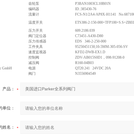
齿轮泵
P3BAN1003CL10B01N
编码器
ID.:385430-76
流量计
FCS-N1/2A4-AP8X-H1141 No.68710
温度开关
ETS386-2-150-000+TFP100+S.S+ZB
压力开关
609.2186.039
阀门定位器
C73451-A430-D80
压力传感器
EDS 346-2-250-000
工件夹具
95250451150;10-5MM-305-056-SV
速度监视器
KFD2-DWB-EX1.D
控制阀
ZDV-AB015S0D1，098-91208-0
减压阀
R160-04B03
ic GmbH
电源
QT20.241 24VDC 20A
阀门
N3556904549
产品：
的单位：
的姓名：