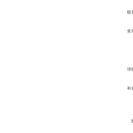
联
常
详
补