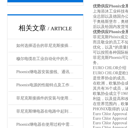
优势供应Phonix
上海添沐工业科技
业总部以及德国办
于奥格斯堡市，奥
相关文章
后以及给国内发货
/ ARTICLE
优势供应Phonix
菲尼克斯Phönix
而且敬业的员工不短
如何选择适合的菲尼克斯接插件？
优化，以及*的质量
可以按照各种国际标准
菲尼克斯Phoeni
穆尔电缆在工业自动化中的关键角色
务。
EURO CHLOR介绍
Phoenix继电器安装接线、通讯集成与故障诊断指南
EURO CHLO
是世界协会的成员
在欧洲，欧氯协会
Phoenix电源的性能特点及工作温度分析
其共有36个成员，
欧氯协会成立于19
菲尼克斯接插件的安装与使用技巧
利益，以及提高和
在世界范围内，欧
PHONIX取得的 认
菲尼克斯继电器在电路中起到什么作用？
Euro Chlor Approval 
Euro Chlor Approval 
Euro Chlor Approval 
Phoenix继电器在使用过程中需要注意哪些事项？
Euro Chlor Approval 