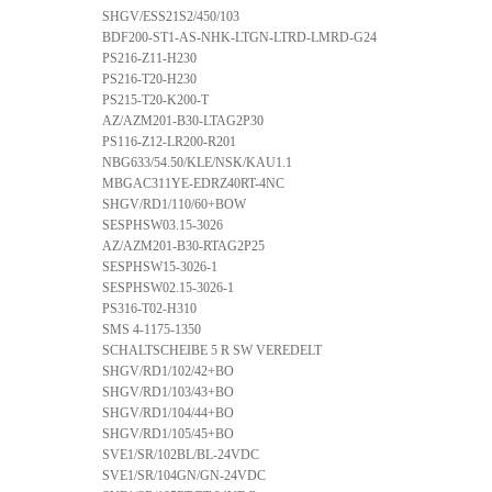
SHGV/ESS21S2/450/103
BDF200-ST1-AS-NHK-LTGN-LTRD-LMRD-G24
PS216-Z11-H230
PS216-T20-H230
PS215-T20-K200-T
AZ/AZM201-B30-LTAG2P30
PS116-Z12-LR200-R201
NBG633/54.50/KLE/NSK/KAU1.1
MBGAC311YE-EDRZ40RT-4NC
SHGV/RD1/110/60+BOW
SESPHSW03.15-3026
AZ/AZM201-B30-RTAG2P25
SESPHSW15-3026-1
SESPHSW02.15-3026-1
PS316-T02-H310
SMS 4-1175-1350
SCHALTSCHEIBE 5 R SW VEREDELT
SHGV/RD1/102/42+BO
SHGV/RD1/103/43+BO
SHGV/RD1/104/44+BO
SHGV/RD1/105/45+BO
SVE1/SR/102BL/BL-24VDC
SVE1/SR/104GN/GN-24VDC