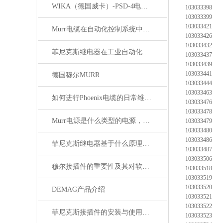
WIKA（德国威卡）-PSD-4电子压力开关
103033398
103033399
103033421
Murr电缆在自动化控制系统中的应用
103033426
103033432
菲尼克斯继电器在工业自动化中的作用
103033437
103033439
103033441
德国穆尔MURR
103033444
103033463
如何进行Phoenix电缆的日常维护和保养？
103033476
103033478
Murr电源是什么类型的电源，主要用于哪些领域？
103033479
103033480
103033486
菲尼克斯继电器基于什么原理工作？
103033487
103033506
穆尔接插件的重要性及其对软件开发的影响
103033518
103033519
103033520
DEMAG产品介绍
103033521
103033522
菲尼克斯接插件的安装与使用技巧
103033523