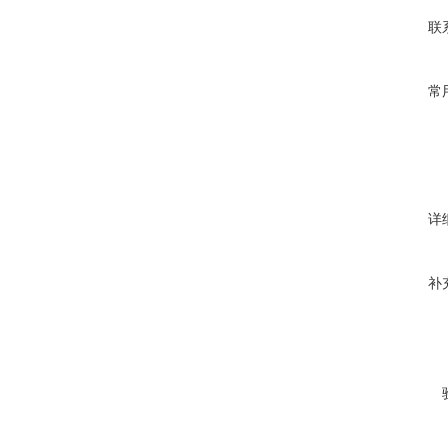
联
常
详
补