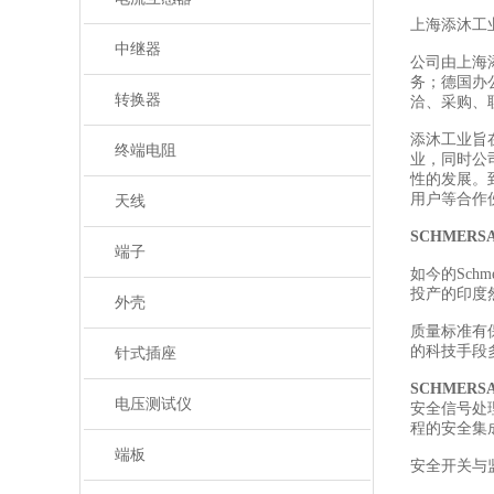
上海添沐工
中继器
公司由上海
务；德国办
转换器
洽、采购、
添沐工业旨
终端电阻
业，同时公
性的发展。
用户等合作
天线
SCHMER
端子
如今的Sch
投产的印度然
外壳
质量标准有
的科技手段
针式插座
SCHMER
电压测试仪
安全信号处
程的安全集
端板
安全开关与