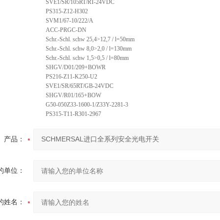
SVE1/SR/105RT/RT-24VDC
PS315-Z12-H302
SVM1/67-10/222/A
ACC-PRGC-DN
Schr.-Schl. schw 25,4>12,7 / l=50mm
Schr.-Schl. schw 8,0>2,0 / l=130mm
Schr.-Schl. schw 1,5>0,5 / l=80mm
SHGV/D01/209+BOWR
PS216-Z11-K250-U2
SVE1/SR/65RT/GB-24VDC
SHGV/R01/165+BOW
G50-050Z33-1600-1/Z33Y-2281-3
PS315-T11-R301-2967
产品：
的单位：
的姓名：