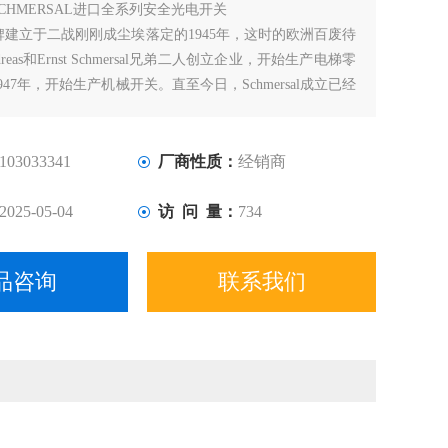
SCHMERSAL进口全系列安全光电开关
al品牌建立于二战刚刚成尘埃落定的1945年，这时的欧洲百废待
ndreas和Ernst Schmersal兄弟二人创立企业，开始生产电梯零
47年，开始生产机械开关。直至今日，Schmersal成立已经
它也成长为机器安全领域的专家级企业。如今，Schmersal在
的影响力进一步扩大。
103033341
厂商性质：
经销商
2025-05-04
访 问 量：
734
品咨询
联系我们