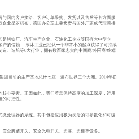
责与国内客户接洽、客户订单采购、发货以及售后等各方面服
造企业星罗棋布，德国办公室主要负责与国外厂家或代理商接
其是钢铁厂、汽车生产企业、石油化工企业等国有大中型企
客户的信赖， 添沐工业已经从一个非常小的起点获得了可持续
制造、造船等6大行业，拥有数百家忠实的中间商/外围商/终端
rsal集团目前的生产基地总计七座，遍布世界三个大洲。2014年初
的核心要素。正因如此，我们着意保持高度的加工深度，运用
佳的可控性。
式微处理器的系统。其中包括应用极为灵活的可参数化和可编
、安全脚踏开关、安全光电开关、光幕、光栅等设备。