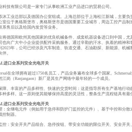
业科技有限公司是一家专门从事欧洲工业产品进口的贸易公司。
添沐工业总部以及德国办公室组成。上海总部位于上海松江新城，主要负
公室位于奥格斯堡市，奥格斯堡市是德国重要工业城市，周边工控产品制
联系售后以及给国内发货等业务。
在将德国和欧州其他国家的优良机械备件、成套机器设备进口到中国，尤
司也向广大中小企业提供配件采购服务。通过辛勤的汗水、执着的精神和
到2023年，公司已经涉及汽车制造、轨道交通、石油勘探、新能源、机械
伙伴。
SAL进口全系列安全光电开关
mersal在全球拥有超过1750名员工，产品业务遍布全球多个国家。Schme
江岗（Ranjangaon）新厂是其生产网络中最年轻的一个成员。
保障、丰富的产品多样性、快速的交货时间：这是指导所有生产基地行动
多种多样。这一原则使其能够保持高度的灵活性，整条生产流程链具有最
SAL进口全系列安全光电开关
理：全继电元件（例如用于急停和防护门监控的元件）、基于中控和分散
成控制器。
监控：安全开关产品组合、急停按钮、带安全功能的限位开关、安全开关