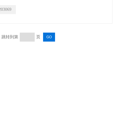
203069
页 跳转到第
页