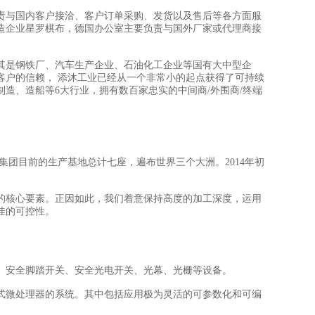
责与国内客户接洽、客户订单采购、发货以及售后等各方面服
造企业星罗棋布，德国办公室主要负责与国外厂家或代理商接
其是钢铁厂、汽车生产企业、石油化工企业等国有大中型企
客户的信赖， 添沐工业已经从一个非常小的起点获得了可持续
制造、造船等6大行业，拥有数百家忠实的中间商/外围商/终端
rsal集团目前的生产基地总计七座，遍布世界三个大洲。2014年初
的核心要素。正因如此，我们着意保持高度的加工深度，运用
佳的可控性。
、安全脚踏开关、安全光电开关、光幕、光栅等设备。
式微处理器的系统。其中包括应用极为灵活的可参数化和可编