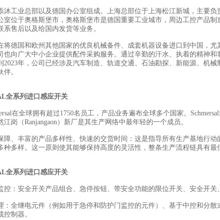
添沐工业总部以及德国办公室组成。上海总部位于上海松江新城，主要负
公室位于奥格斯堡市，奥格斯堡市是德国重要工业城市，周边工控产品制
联系售后以及给国内发货等业务。
在将德国和欧州其他国家的优良机械备件、成套机器设备进口到中国，尤
司也向广大中小企业提供配件采购服务。通过辛勤的汗水、执着的精神和
到2023年，公司已经涉及汽车制造、轨道交通、石油勘探、新能源、机械
伙伴。
SAL全系列进口感应开关
mersal在全球拥有超过1750名员工，产品业务遍布全球多个国家。Schme
江岗（Ranjangaon）新厂是其生产网络中最年轻的一个成员。
保障、丰富的产品多样性、快速的交货时间：这是指导所有生产基地行动
多种多样。这一原则使其能够保持高度的灵活性，整条生产流程链具有最
SAL全系列进口感应开关
监控：安全开关产品组合、急停按钮、带安全功能的限位开关、安全开关
理：全继电元件（例如用于急停和防护门监控的元件）、基于中控和分散
成控制器。