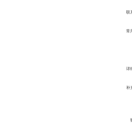
联
常
详
补