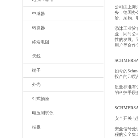
公司由上海
务；德国办
中继器
洽、采购、
转换器
添沐工业旨
业，同时公
性的发展。
终端电阻
用户等合作
天线
SCHMER
端子
如今的Sch
投产的印度然
外壳
质量标准有
的科技手段
针式插座
SCHMER
电压测试仪
安全开关与
端板
安全信号处
程的安全集