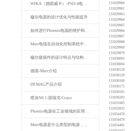
131029960
WIKA（德国威卡）-PSD-4电子压力开关
131029961
131029963
穆尔电源的设计优化与性能提升
131029964
131029965
如何进行Phoenix电源的维护和保养？
131029966
131029967
131029968
Murr电缆在自动化控制系统中的应用
131029969
131029979
穆尔接插件的设计特点与结构优化
131030003
131030004
131030128
德国-Murr介绍
131030129
131030169
DEMAG产品介绍
131030175
131030181
131030203
喷涂N0.1-固瑞克/Graco
131031685
131053935
Phoenix电源在工业领域的应用与优势
131054478
131054479
Murr电源是什么类型的电源，主要用于哪些领域？
131054491
131054557