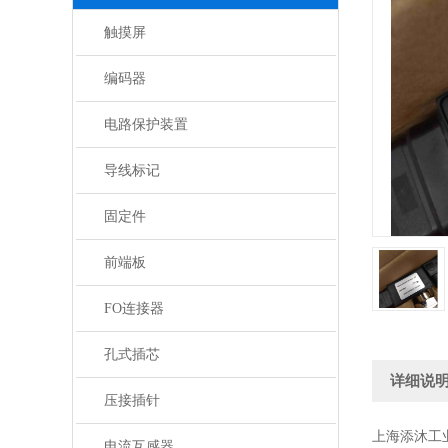
触摸屏
编码器
电路保护装置
导线标记
固定件
前端板
FO连接器
孔式插芯
详细说
压接插针
上海添沐工
电流互感器