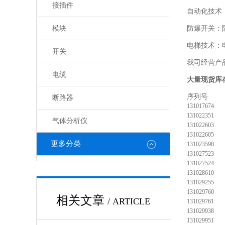
接插件
自动化技术
模块
防爆开关：
电梯技术：
开关
我司经营产
电缆
大量现货库
序列
断路器
131017674
131022351
气体分析仪
131022603
131022605
更多分类
131023598
131027523
131027524
131028610
131029255
131029760
相关文章
/ ARTICLE
131029761
131029938
131029951