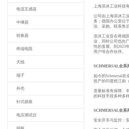
上海添沐工业科技
电流互感器
公司由上海添沐工
务；德国办公室位
中继器
洽、采购、联系售
转换器
添沐工业旨在将德
业，同时公司也向
性的发展。到202
终端电阻
用户等合作伙伴。
天线
SCHMERSAL全
端子
如今的Schmers
投产的印度然江岗（R
外壳
质量标准有保障、
的科技手段多种多
针式插座
SCHMERSAL全
电压测试仪
安全开关与监控：
端板