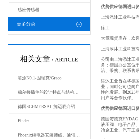
优势供应德国进口
感应传感器
上海添沐工业科技
更多分类
徐工
大量现货库存，欢
上海添沐工业科技
相关文章
/ ARTICLE
公司由上海添沐工
务；德国办公室位
洽、采购、联系售
喷涂N0.1-固瑞克/Graco
添沐工业旨在将德
业，同时公司也向
穆尔接插件的设计特点与结构优化
性的发展。到202
用户等合作伙伴。
德国SCHMERSAL 施迈赛介绍
优势供应德国进口
德国贺德克HYDAC
Finder
液压阀、电子产品
冶金工业、汽车工
Phoenix继电器安装接线、通讯集成与故障诊断指南