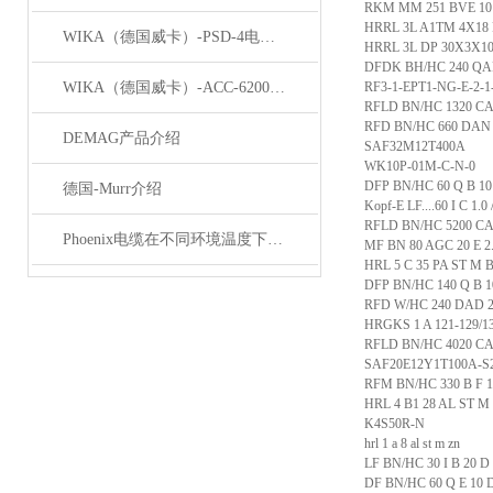
RKM MM 251 BVE 10 F
HRRL 3L A1TM 4X18 P
WIKA（德国威卡）-PSD-4电子压力开关
HRRL 3L DP 30X3X106
DFDK BH/HC 240 QAF
WIKA（德国威卡）-ACC-6200系列压力变送器简介
RF3-1-EPT1-NG-E-2-1-
RFLD BN/HC 1320 CAL 
RFD BN/HC 660 DAN 20
DEMAG产品介绍
SAF32M12T400A
WK10P-01M-C-N-0
DFP BN/HC 60 Q B 10 
德国-Murr介绍
Kopf-E LF....60 I C 1.0 
RFLD BN/HC 5200 CAU
Phoenix电缆在不同环境温度下的性能表现如何？
MF BN 80 AGC 20 E 2.0
HRL 5 C 35 PA ST M 
DFP BN/HC 140 Q B 10 
RFD W/HC 240 DAD 25
HRGKS 1 A 121-129/13
RFLD BN/HC 4020 CAS 
SAF20E12Y1T100A-S
RFM BN/HC 330 B F 10
HRL 4 B1 28 AL ST M
K4S50R-N
hrl 1 a 8 al st m zn
LF BN/HC 30 I B 20 D 1
DF BN/HC 60 Q E 10 D