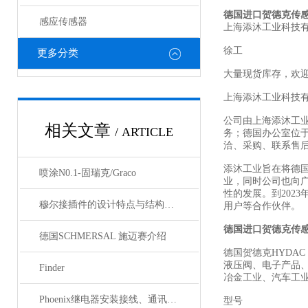
德国进口贺德克传
感应传感器
上海添沐工业科技
徐工
更多分类
大量现货库存，欢
上海添沐工业科技
公司由上海添沐工
相关文章
/ ARTICLE
务；德国办公室位
洽、采购、联系售
添沐工业旨在将德
喷涂N0.1-固瑞克/Graco
业，同时公司也向
性的发展。到202
穆尔接插件的设计特点与结构优化
用户等合作伙伴。
德国进口贺德克传
德国SCHMERSAL 施迈赛介绍
德国贺德克HYDAC
液压阀、电子产品
Finder
冶金工业、汽车工
Phoenix继电器安装接线、通讯集成与故障诊断指南
型号