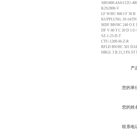
SBO400-4A6/112U-40
K2S2000-V
LF W/HC 660 I F 50 B 
KUPPLUNG 19-14/TN
MDF BH/HC 240 O E 10
DF V 60 T C 20 D 1.0 /
SZ-1-25-D-T
CTU-1200-M-Z-R
RFLD BN/HC 501 DAL 
HRGL 3 B 21,3 PA ST
产
您的单
您的姓
联系电