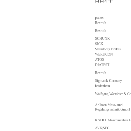
parker
Rexroth
Rexroth
SCHUNK
SICK
Svendborg Brakes
WERUCON
ATOS
DIATEST
Rexroth
Sigmatek-Germany
heidenhain
Wolfgang Warmbier & C
Ahlborn Mess- und
Regelungstechnik GmbH
KNOLL Maschinenbau
AVK|SEG