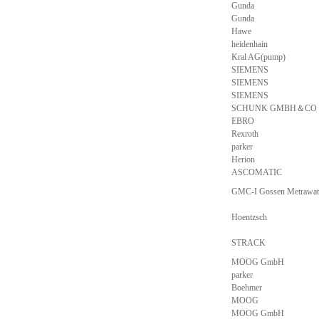
Gunda
Gunda
Hawe
heidenhain
Kral AG(pump)
SIEMENS
SIEMENS
SIEMENS
SCHUNK GMBH＆CO
EBRO
Rexroth
parker
Herion
ASCOMATIC
GMC-I Gossen Metrawa
Hoentzsch
STRACK
MOOG GmbH
parker
Boehmer
MOOG
MOOG GmbH