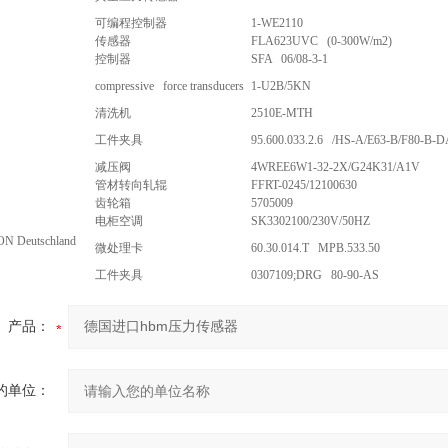
可编程控制器
1-WE2110
传感器
FLA623UVC (0-300W/m2)
控制器
SFA 06/08-3-1
compressive force transducers
1-U2B/5KN
清洗机
2510E-MTH
工件夹具
95.600.033.2.6 /HS-A/E63-B/F80-B-D
减压阀
4WREE6W1-32-2X/G24K31/A1V
管材转向轧辊
FFRT-0245/12100630
齿轮箱
5705009
电柜空调
SK3302100/230V/50HZ
 Deutschland
微处理卡
60.30.014.T MPB.533.50
工件夹具
0307109;DRG 80-90-AS
产品：
的单位：