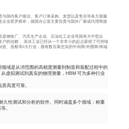
责与国内客户接洽、客户订单采购、发货以及售后等各方面服
造企业星罗棋布，德国办公室主要负责与国外厂家或代理商接
其是钢铁厂、汽车生产企业、石油化工企业等国有大中型企
客户的信赖， 添沐工业已经从一个非常小的起点获得了可持续
制造、造船等6大行业，拥有数百家忠实的中间商/外围商/终端
于应用领域是从洀范围的高精度测量到制造和装配过程中的
从虚拟测试到真实的物理测量，HBM 可为多种行业
品品质高度可靠。
构耐久性测试和分析的软件。同时涵盖多个领域：称重
器等。