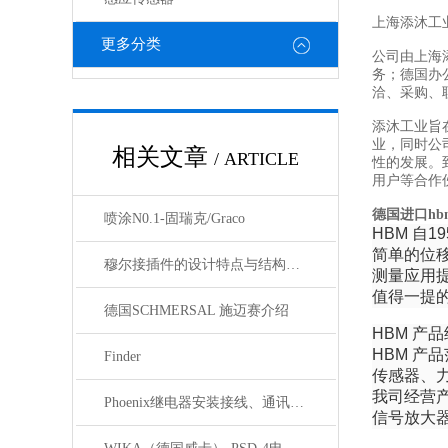
上海添沐工
更多分类
公司由上海
务；德国办
洽、采购、
添沐工业旨
业，同时公
相关文章
/ ARTICLE
性的发展。
用户等合作
德国进口h
喷涂N0.1-固瑞克/Graco
HBM 自
简单的位
穆尔接插件的设计特点与结构优化
测量应用
值得一提的
德国SCHMERSAL 施迈赛介绍
HBM 产
HBM 
Finder
传感器、
我司经营
Phoenix继电器安装接线、通讯集成与故障诊断指南
信号放大