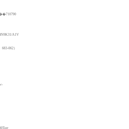
Nr��710790
24N9K31/A1V
 683-062）
w-
0Torr