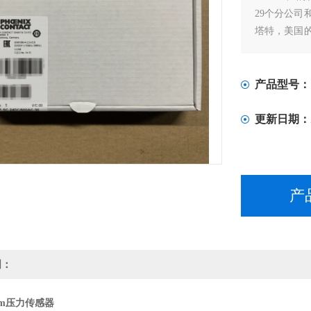
29个分公司
塔特，美国
产中心。
产品型号：
更新日期：
产
明：
bm压力传感器