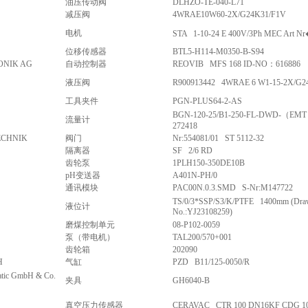
油压传动阀
DLHZO-TE-040-L71
减压阀
4WRAE10W60-2X/G24K31/F1V
电机
STA 1-10-24 E 400V/3Ph MEC Art 
位移传感器
BTL5-H114-M0350-B-S94
ONIK AG
自动控制器
REOVIB MFS 168 ID-NO：616886
液压阀
R900913442 4WRAE 6 W1-15-2X/G
工具夹件
PGN-PLUS64-2-AS
BGN-120-25/B1-250-FL-DWD-（EMT
流量计
272418
ECHNIK
阀门
Nr:554081/01 ST 5112-32
隔离器
SF 2/6 RD
齿轮泵
1PLH150-350DE10B
pH变送器
A401N-PH/0
通讯模块
PAC00N.0.3.SMD S-Nr:M147722
TS/0/3*SSP/S3/K/PTFE 1400mm (Dra
液位计
No.:YJ23108259)
磨煤控制单元
08-P102-0059
泵（带电机）
TAL200/570+001
齿轮箱
202090
H
气缸
PZD B11/125-0050/R
tic GmbH & Co.
夹具
GH6040-B
真空压力传感器
CERAVAC CTR 100 DN16KF CDG 10