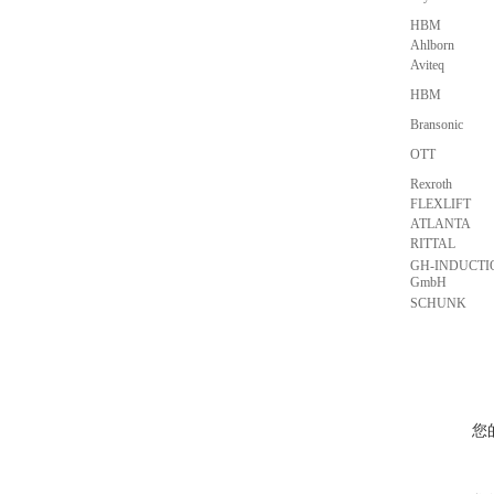
HBM
Ahlborn
Aviteq
HBM
Bransonic
OTT
Rexroth
FLEXLIFT
ATLANTA
RITTAL
GH-INDUCTION
GmbH
SCHUNK
您