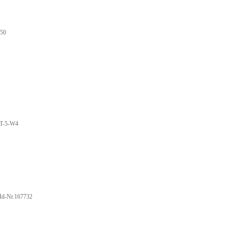
50
T-5-W4
Id-Nr.167732