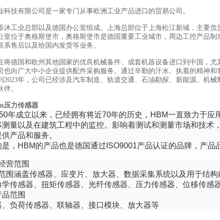
业科技有限公司是一家专门从事欧洲工业产品进口的贸易公司。
添沐工业总部以及德国办公室组成。上海总部位于上海松江新城，主要负
公室位于奥格斯堡市，奥格斯堡市是德国重要工业城市，周边工控产品制
联系售后以及给国内发货等业务。
在将德国和欧州其他国家的优良机械备件、成套机器设备进口到中国，尤
司也向广大中小企业提供配件采购服务。通过辛勤的汗水、执着的精神和
到2023年，公司已经涉及汽车制造、轨道交通、石油勘探、新能源、机械
伙伴。
bm压力传感器
1950年成立以来，已经拥有将近70年的历史，HBM一直致力
移测量以及在建筑工程中的监控。影响着测试和测量市场和技术，
提供产品和服务。
是，HBM的产品也是德国通过ISO9001产品认证的品牌，产
品经营范围
产品范围涵盖传感器、应变片、放大器、数据采集系统以及用于结
力学传感器、扭矩传感器、光纤传感器、压力传感器、位移传感
产品范围
器、负荷传感器、联轴器、接口模块、放大器等