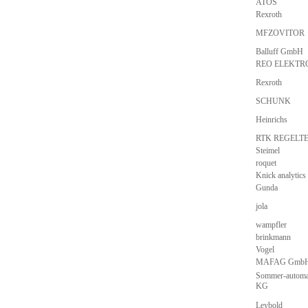
ATOS
Rexroth
MFZOVITOR
Balluff GmbH
REO ELEKTR
Rexroth
SCHUNK
Heinrichs
RTK REGELT
Steimel
roquet
Knick analytics
Gunda
jola
wampfler
brinkmann
Vogel
MAFAG Gmb
Sommer-automa
KG
Leybold