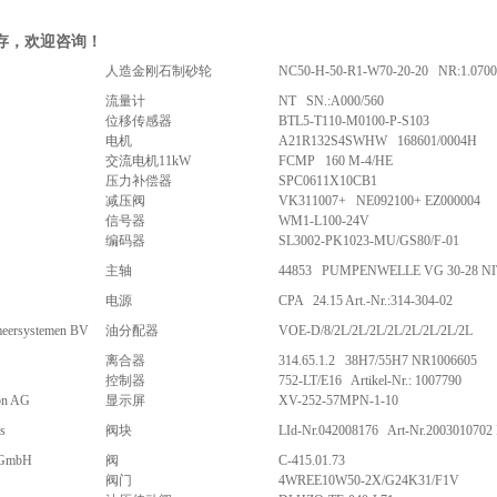
存，欢迎咨询！
人造金刚石制砂轮
NC50-H-50-R1-W70-20-20 NR:1.0700
流量计
NT SN.:A000/560
位移传感器
BTL5-T110-M0100-P-S103
电机
A21R132S4SWHW 168601/0004H
交流电机11kW
FCMP 160 M-4/HE
压力补偿器
SPC0611X10CB1
减压阀
VK311007+ NE092100+ EZ000004
信号器
WM1-L100-24V
编码器
SL3002-PK1023-MU/GS80/F-01
主轴
44853 PUMPENWELLE VG 30-28 NI
电源
CPA 24.15 Art.-Nr.:314-304-02
ersystemen BV
油分配器
VOE-D/8/2L/2L/2L/2L/2L/2L/2L/2L
离合器
314.65.1.2 38H7/55H7 NR1006605
控制器
752-LT/E16 Artikel-Nr.: 1007790
on AG
显示屏
XV-252-57MPN-1-10
s
阀块
LId-Nr.042008176 Art-Nr.2003010702 
n GmbH
阀
C-415.01.73
阀门
4WREE10W50-2X/G24K31/F1V