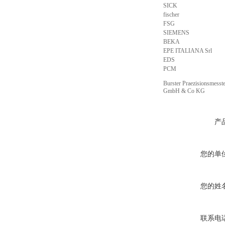
SICK
fischer
FSG
SIEMENS
BEKA
EPE ITALIANA Srl
EDS
PCM
Burster Praezisionsmesst
GmbH & Co KG
产
您的单
您的姓
联系电