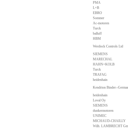
PMA
L+B
EBRO
Sommer
Ac-motoren
Turck
balluff
HBM
Westlock Controls Ltd
SIEMENS
MARECHAL
HAHN+KOLB
Turck
TRAFAG
heidenhain
Kendrion Binder--Germa
heidenhain
Loval Oy
SIEMENS
dunkermotoren
UNIMEC
MICHAUD-CHAILLY
Wilh. LAMBRECHT G