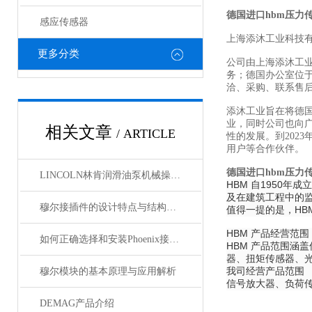
德国进口hbm压力
感应传感器
上海添沐工业科技
更多分类
公司由上海添沐工
务；德国办公室位
洽、采购、联系售
添沐工业旨在将德
业，同时公司也向
相关文章
/ ARTICLE
性的发展。到202
用户等合作伙伴。
德国进口hbm压力
LINCOLN林肯润滑油泵机械操作原理
HBM 自1950
及在建筑工程中的监
穆尔接插件的设计特点与结构优化
值得一提的是，HB
HBM 产品经营范围
如何正确选择和安装Phoenix接插件以确保其性能？
HBM 产品范围
器、扭矩传感器、
我司经营产品范围
穆尔模块的基本原理与应用解析
信号放大器、负荷
DEMAG产品介绍