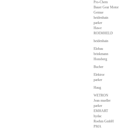
Pro-Chem
Bauer Gear Motor
Gemue
heidenhain
parker
Hawe
ROEMHELD
heidenhain
Elobau
brinkmann
Honsberg
Bucher
Elektror
parker
Haug
WETRON
Jean mueller
parker
EMHART
hydac
Roehm GmbH
PMA