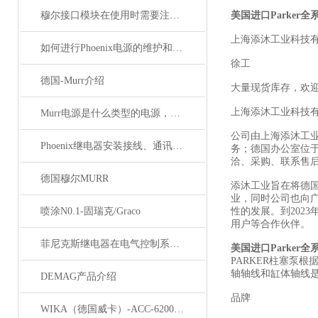
穆尔接口模块在使用时需要注意哪些问题？
美国进口Parker
上海添沐工业科技
如何进行Phoenix电源的维护和保养？
徐工
德国-Murr介绍
大量现货库存，欢
上海添沐工业科技
Murr电源是什么类型的电源，主要用于哪些领域？
公司由上海添沐工
Phoenix继电器安装接线、通讯集成与故障诊断指南
务；德国办公室位
洽、采购、联系售
德国穆尔MURR
添沐工业旨在将德
业，同时公司也向
喷涂N0.1-固瑞克/Graco
性的发展。到202
用户等合作伙伴。
菲尼克斯继电器在电气控制系统中的应用
美国进口Parker
PARKER柱塞泵
轴轴线和缸体轴线是
DEMAG产品介绍
品牌
描
WIKA（德国威卡）-ACC-6200系列压力变送器简介