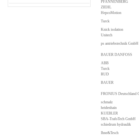
PFANNENBERG
ZIEHL
HepcoMotion
Turck
Knick isolation
Unitech
ps antriebstechnik GmbH
BAUER DANFOSS
ABB
Turck
RUD
BAUER
FRONIUS Deutschland
schmalz
heidenhain
KUEBLER
SBA-TrafoTech GmbH
schiedrum hydraulik
Ihne&Tesch