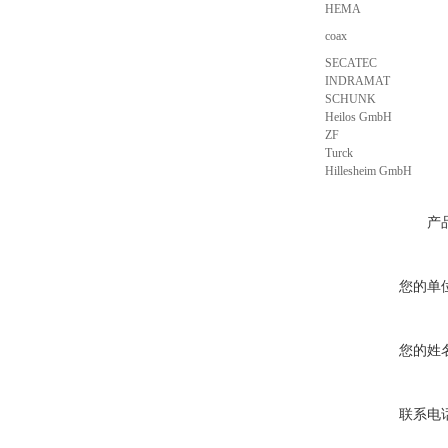
HEMA
coax
SECATEC
INDRAMAT
SCHUNK
Heilos GmbH
ZF
Turck
Hillesheim GmbH
产
您的单
您的姓
联系电